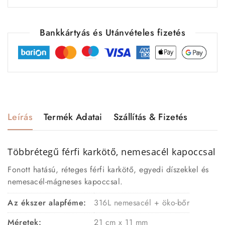
Bankkártyás és Utánvételes fizetés
Leírás
Termék Adatai
Szállítás & Fizetés
Többrétegű férfi karkötő, nemesacél kapoccsal
Fonott hatású, réteges férfi karkötő, egyedi díszekkel és
nemesacél-mágneses kapoccsal.
Az ékszer alapféme:
316L nemesacél + öko-bőr
Méretek:
21 cm x 11 mm