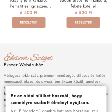
Ásvány férfi karkötő,
Sodort orvosi fém karkötő,
hematit és tigrisszem
fekete kötéllel
gyöngyökkel
6 400 Ft
6 520 Ft
RÉSZLETEK
RÉSZLETEK
Ékszer Webáruház
Válogass több száz prémium minőségű, stílusos és tartós
nemesacél ékszer és orvosi fém ékszer közül, amelyek
között megtalálhatók a legnépszerűbb darabok is:
férfi
karkötők
, női
nyakláncok
,
karikagyűrűk
,
fülbevalók
és
Ez az oldal sütiket használ, hogy
esküvői kiegészítők
egyaránt. Webáruházunkban a
személyre szabott élményt nyújtson.
legújabb trendeket követő, mégis időtálló ékszerek közül
Az „Elfogadom” gombra kattintva hozzájárulsz a
választhatsz – legyen szó ajándékról, mindennapi