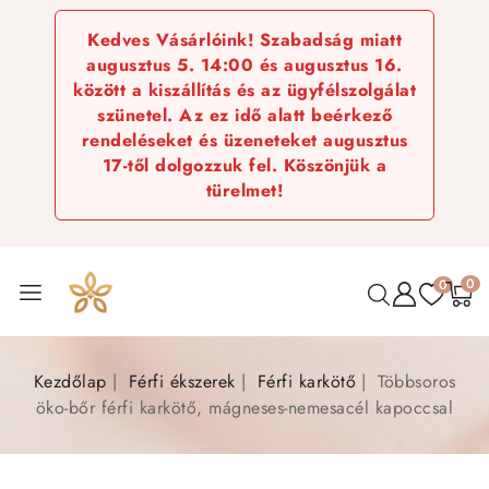
Kedves Vásárlóink! Szabadság miatt
augusztus 5. 14:00 és augusztus 16.
között a kiszállítás és az ügyfélszolgálat
szünetel. Az ez idő alatt beérkező
rendeléseket és üzeneteket augusztus
17-től dolgozzuk fel. Köszönjük a
türelmet!
0
0
Kezdőlap
Férfi ékszerek
Férfi karkötő
Többsoros
öko-bőr férfi karkötő, mágneses-nemesacél kapoccsal