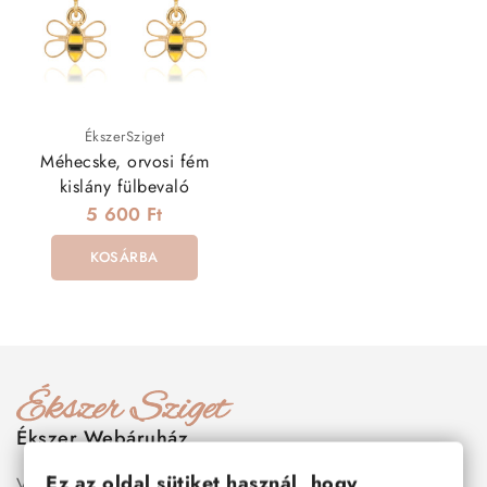
ÉkszerSziget
Méhecske, orvosi fém
kislány fülbevaló
5 600 Ft
KOSÁRBA
Ékszer Webáruház
Ez az oldal sütiket használ, hogy
Válogass több száz prémium minőségű, stílusos és tartós