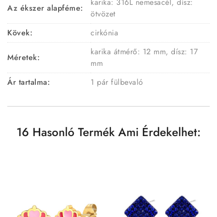
karika: 316L nemesacél, dísz:
Az ékszer alapféme:
ötvözet
Kövek:
cirkónia
karika átmérő: 12 mm, dísz: 17
Méretek:
mm
Ár tartalma:
1 pár fülbevaló
16 Hasonló Termék Ami Érdekelhet: