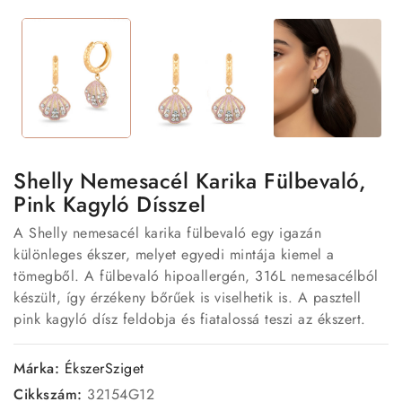
Shelly Nemesacél Karika Fülbevaló,
Pink Kagyló Dísszel
A Shelly nemesacél karika fülbevaló egy igazán
különleges ékszer, melyet egyedi mintája kiemel a
tömegből. A fülbevaló hipoallergén, 316L nemesacélból
készült, így érzékeny bőrűek is viselhetik is. A pasztell
pink kagyló dísz feldobja és fiatalossá teszi az ékszert.
Márka:
ÉkszerSziget
Cikkszám:
32154G12