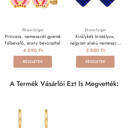
ÉkszerSziget
ÉkszerSziget
Princess, nemesacél gyerek
Királykék kristályos,
fülbevaló, arany bevonattal
négyzet alakú nemesacél
fülbevaló
4 890 Ft
3 880 Ft
RÉSZLETEK
RÉSZLETEK
A Termék Vásárlói Ezt Is Megvették: