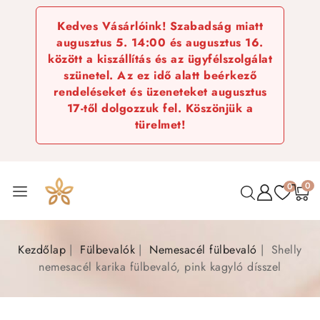
Kedves Vásárlóink! Szabadság miatt
augusztus 5. 14:00 és augusztus 16.
között a kiszállítás és az ügyfélszolgálat
szünetel. Az ez idő alatt beérkező
rendeléseket és üzeneteket augusztus
17-től dolgozzuk fel. Köszönjük a
türelmet!
0
0
Kezdőlap
Fülbevalók
Nemesacél fülbevaló
Shelly
nemesacél karika fülbevaló, pink kagyló dísszel