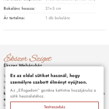
Bokalánc hossza:
21+5 cm
Ár tartalma:
1 db bokalánc
Ékszer Webáruház
Ez az oldal sütiket használ, hogy
Válogass több száz prémium minőségű, stílusos és tartós
nemesacél ékszer és orvosi fém ékszer közül, amelyek
személyre szabott élményt nyújtson.
között megtalálhatók a legnépszerűbb darabok is:
férfi
Az „Elfogadom” gombra kattintva hozzájárulsz a
karkötők
, női
nyakláncok
,
karikagyűrűk
,
fülbevalók
és
sütik használatához.
esküvői kiegészítők
egyaránt. Webáruházunkban a
legújabb trendeket követő, mégis időtálló ékszerek közül
Testreszabás