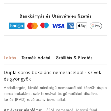
Bankkártyás és Utánvételes fizetés
Leírás
Termék Adatai
Szállítás & Fizetés
Dupla soros bokalánc nemesacélból - szívek
és gyöngyök
Antiallergén, kiváló minőségű nemesacélból készült dupla
soros bokalánc, szív formával és gömbökkel díszítve,
tartós (PVD) rozé arany bevonattal.
Az ékszer alapféme:
316L nemesacél (orvosi fém)