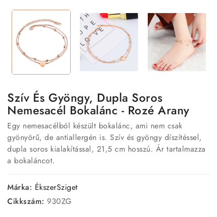
Szív És Gyöngy, Dupla Soros
Nemesacél Bokalánc - Rozé Arany
Egy nemesacélból készült bokalánc, ami nem csak
gyönyörű, de antiallergén is. Szív és gyöngy díszítéssel,
dupla soros kialakítással, 21,5 cm hosszú. Ár tartalmazza
a bokaláncot.
Márka:
ÉkszerSziget
Cikkszám:
930ZG