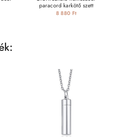
paracord karkötő szett
kark
8 880 Ft
ék: