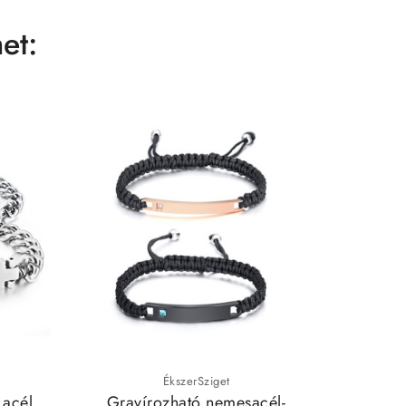
et:
ÉkszerSziget
 acél
Gravírozható nemesacél-
Kereszt 