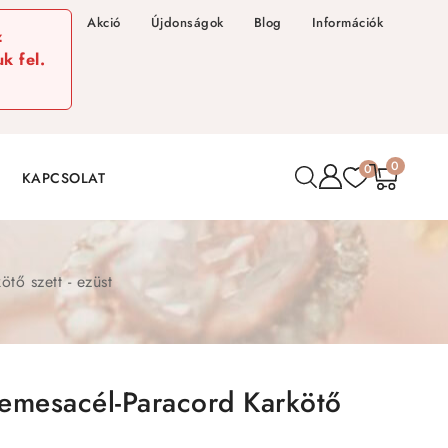
Akció
Újdonságok
Blog
Információk
z
k fel.
0
0
KAPCSOLAT
tő szett - ezüst
emesacél-Paracord Karkötő