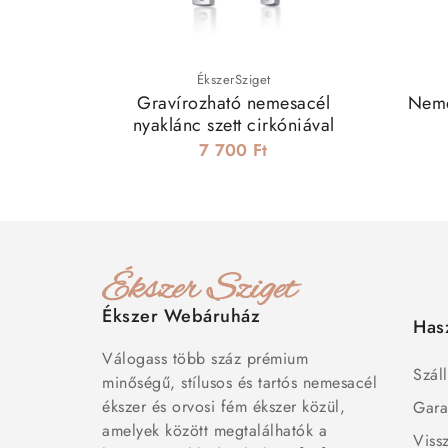
ÉkszerSziget
Gravírozható nemesacél
Neme
nyaklánc szett cirkóniával
7 700 Ft
Ékszer Webáruház
Has
Válogass több száz prémium
Száll
minőségű, stílusos és tartós nemesacél
ékszer és orvosi fém ékszer közül,
Gara
amelyek között megtalálhatók a
Viss