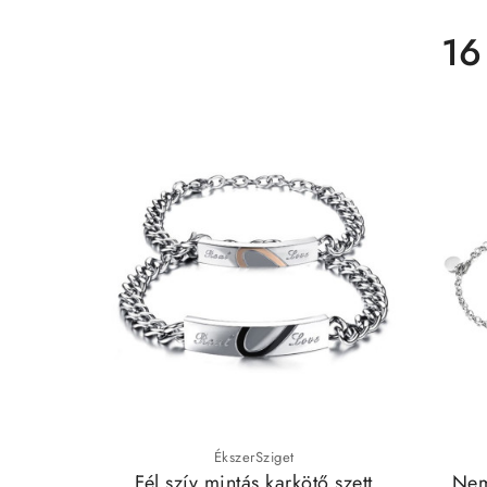
16
ÉkszerSziget
Fél szív mintás karkötő szett
Nem