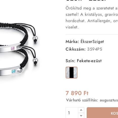
Örökítsd meg a szeretetet 
szettel! A kristályos, graví
hordozhat. Antiallergén, o
viselet.
Márka:
ÉkszerSziget
Cikkszám:
3594PS
Szín: Fekete-ezüst
Fekete-
ezüst
7 890 Ft
Várható szállítás: augusztus
KO