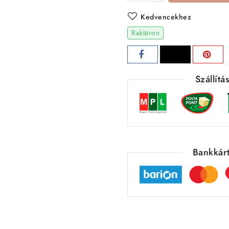
Kedvencekhez
Raktáron
Szállít
Bankkárt