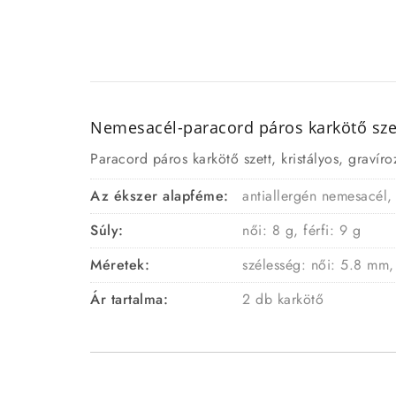
Nemesacél-paracord páros karkötő szett
Paracord páros karkötő szett, kristályos, gravír
Az ékszer alapféme:
antiallergén nemesacél,
Súly:
női: 8 g, férfi: 9 g
Méretek:
szélesség: női: 5.8 mm, 
Ár tartalma:
2 db karkötő