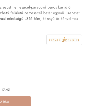
az ezüst nemesacél-paracord páros karkötő
rozható felületű nemesacél betét egyedi üzenetet
rvosi minőségű L316 fém, könnyű és kényelmes
 17-től
SÁRBA