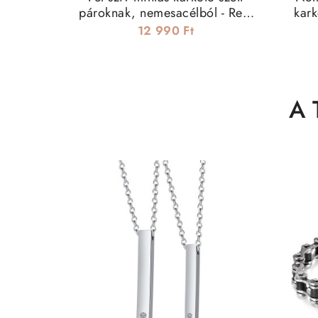
pároknak, nemesacélból - Real
kark
Love (gravírozható)
12 990 Ft
A 