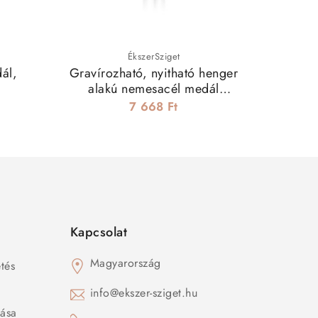
ÉkszerSziget
ál,
Gravírozható, nyitható henger
Fon
alakú nemesacél medál
nemesacé
nyaklánccal - 41 mm
7 668 Ft
Kapcsolat
Magyarország
tés
s
info@ekszer-sziget.hu
zása