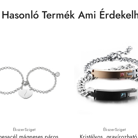
 Hasonló Termék Ami Érdekelh
ÉkszerSziget
ÉkszerSziget
esacél mágneses páros
Kristályos, gravírozható