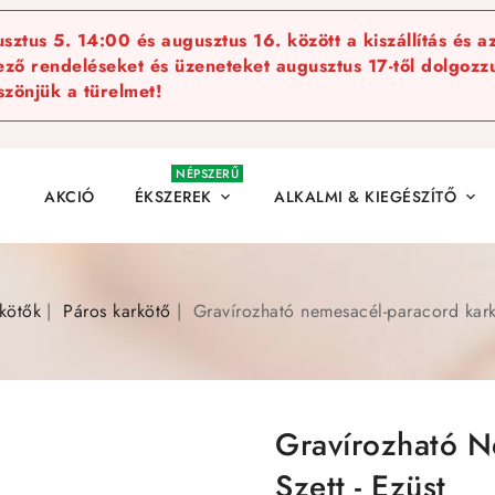
ztus 5. 14:00 és augusztus 16. között a kiszállítás és a
kező rendeléseket és üzeneteket augusztus 17-től dolgozzu
szönjük a türelmet!
NÉPSZERŰ
AKCIÓ
ÉKSZEREK
ALKALMI & KIEGÉSZÍTŐ


kötők
Páros karkötő
Gravírozható nemesacél-paracord karkö
Gravírozható N
Szett - Ezüst