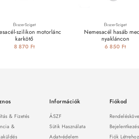
ÉkszerSziget
ÉkszerSziget
sacél-szilikon motorlánc
Nemesacél hasáb med
karkötő
nyakláncon
8 870 Ft
6 850 Ft
znos
Információk
Fiókod
ítás & Fizetés
ÁSZF
Rendelésköve
ncia &
Sütik Használata
Bejelentkezé
zaküldés
Adatvédelem
Fiók Létreho