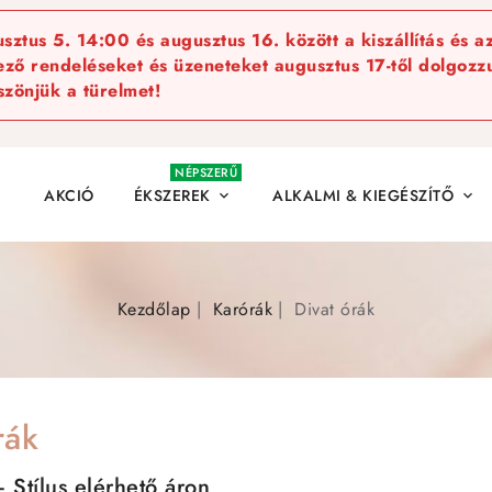
ztus 5. 14:00 és augusztus 16. között a kiszállítás és a
kező rendeléseket és üzeneteket augusztus 17-től dolgozzu
szönjük a türelmet!
NÉPSZERŰ
AKCIÓ
ÉKSZEREK
ALKALMI & KIEGÉSZÍTŐ


Kezdőlap
Karórák
Divat órák
rák
 Stílus elérhető áron