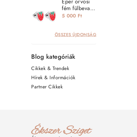
Eper orvosi
fém fülbevaló,
csavaros
5 000 Ft
zárral
ÖSSZES ÚJDONSÁG
Blog kategóriák
Cikkek & Trendek
Hírek & Információk
Partner Cikkek