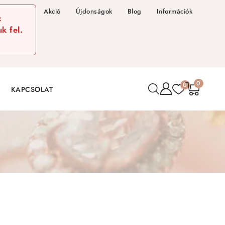
Akció
Újdonságok
Blog
Információk
z
k fel.
0
0
KAPCSOLAT