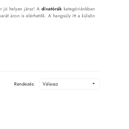
r jó helyen jársz! A
divatórák
kategóriánkban
rát áron is elérhetők. A hangsúly itt a külsőn
Rendezés:
Válassz

akár már másnap viselheted! Ideális választás