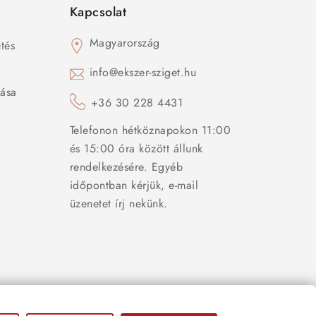
Kapcsolat
Magyarország
tés
s
info@ekszer-sziget.hu
zása
+36 30 228 4431
Telefonon hétköznapokon 11:00
és 15:00 óra között állunk
rendelkezésére. Egyéb
időpontban kérjük, e-mail
üzenetet írj nekünk.