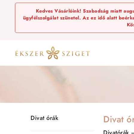
Kedves Vásárlóink! Szabadság miatt augus
ügyfélszolgálat szünetel. Az ez idő alatt beér
Kö
Divat ó
Divat órák
Divatórák –