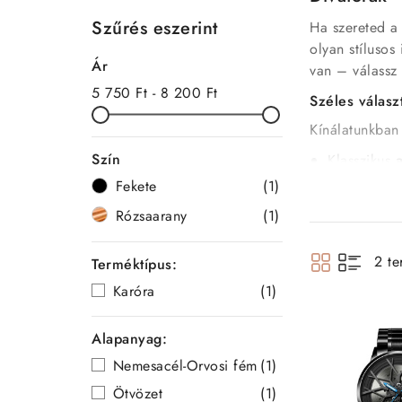
Szűrés eszerint
Ha szereted 
olyan stílusos
Ár
van – válassz 
5 750 Ft - 8 200 Ft
Széles válasz
Kínálatunkban 
Szín
Klasszikus
Arany vag
Fekete
(1)
Modern
bőr
Rózsaarany
(1)
Charmokkal
Gyors szállítá
2 te
Terméktípus:
Webáruházunk
Karóra
(1)
lehet ajándékn
Alapanyag:
Miért érdemes
Nemesacél-Orvosi fém
(1)
Kedvező á
Ötvözet
(1)