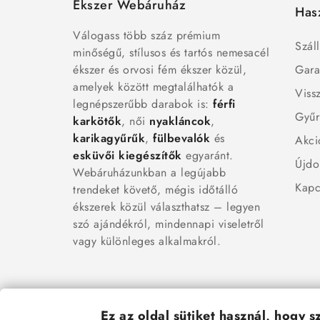
Ékszer Webáruház
Has
Válogass több száz prémium
Száll
minőségű, stílusos és tartós nemesacél
ékszer és orvosi fém ékszer közül,
Gara
amelyek között megtalálhatók a
Viss
legnépszerűbb darabok is:
férfi
Gyűr
karkötők
, női
nyakláncok
,
karikagyűrűk
,
fülbevalók
és
Akci
esküvői kiegészítők
egyaránt.
Újdo
Webáruházunkban a legújabb
Kapc
trendeket követő, mégis időtálló
ékszerek közül választhatsz – legyen
szó ajándékról, mindennapi viseletről
vagy különleges alkalmakról.
Ez az oldal sütiket használ, hogy 