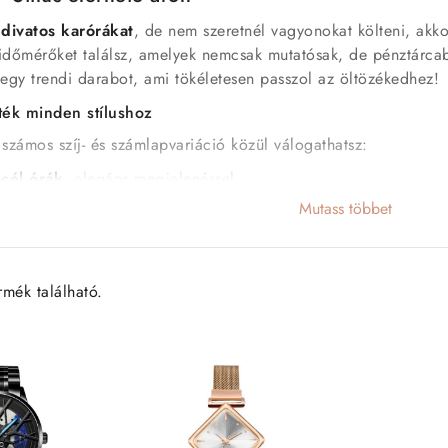
a
divatos karórákat
, de nem szeretnél vagyonokat költeni, akko
 időmérőket találsz, amelyek nemcsak mutatósak, de pénztárcaba
egy trendi darabot, ami tökéletesen passzol az öltözékedhez!
ték minden stílushoz
számos szíj- és számlapvariáció közül válogathatsz:
acél órák
, elegáns megjelenéssel
y rozéarany bevonatú
divatórák, fényes hatással
Mutass többet
 vagy szilikon szíjas
modellek
 díszített, egyedi
karórák
s, azonnali viselet
rmék található.
ban minden termék
raktáron van
, így a megrendelt divatórát 
ak is – elegáns, praktikus és mindig divatos.
 nálunk divatórát vásárolni?
r
– Stílus kompromisszumok nélkül