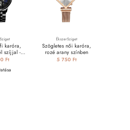
 aktuális kínálat
ítás
– Minden óra azonnal elérhető
ándék nőknek és fiataloknak
usod egy új karórával, és válogass kedvedre a legújabb trendek sz
Sziget
ÉkszerSziget
fi karóra,
Szögletes női karóra,
 szíjjal -
rozé arany színben
eel
0 Ft
5 750 Ft
tatása