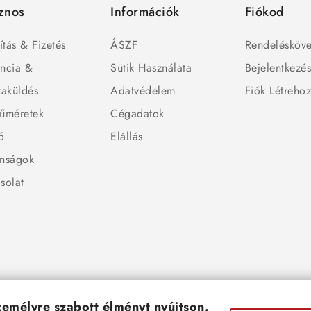
znos
Információk
Fiókod
ítás & Fizetés
ÁSZF
Rendelésköve
ncia &
Sütik Használata
Bejelentkezé
zaküldés
Adatvédelem
Fiók Létreho
űméretek
Cégadatok
ó
Elállás
nságok
solat
személyre szabott élményt nyújtson.