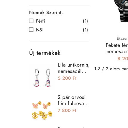
Stílusos és
Gyors száll
Nemek Szerint:
Ideális aj
Férfi
(1)
Frissítsd stíl
Női
(1)
Ékszer
Fekete fér
nemesacél
Új termékek
Wh
8 20
Lila unikornis,
1-2 / 2 elem mu
nemesacél
kislány
5 200 Ft
fülbevaló
2 pár orvosi
fém fülbevaló
szett - virág és
7 800 Ft
pillangó