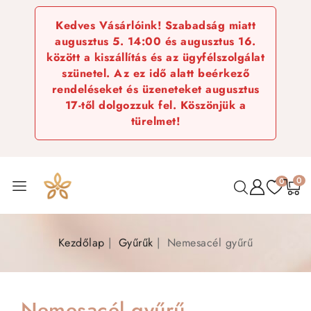
Kedves Vásárlóink! Szabadság miatt
augusztus 5. 14:00 és augusztus 16.
között a kiszállítás és az ügyfélszolgálat
szünetel. Az ez idő alatt beérkező
rendeléseket és üzeneteket augusztus
17-től dolgozzuk fel. Köszönjük a
türelmet!
0
0
Kezdőlap
Gyűrűk
Nemesacél gyűrű
Nemesacél gyűrű