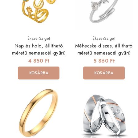
matt vagy polírozott felülettel, esetenként
gravírozással.
Páros gyűrűk
– Összetartozást szimbolizáló szettek,
azonos vagy hasonló kialakítással.
Kristályos gyűrűk
– Swarovski vagy cirkónia
díszítéssel készült ragyogó darabok.
ÉkszerSziget
ÉkszerSziget
Gravírozható gyűrűk
– Sima felületű modellek,
Nap és hold, állítható
Méhecske díszes, állítható
amelyek egyedi szöveggel személyre szabhatók
méretű nemesacél gyűrű
méretű nemesacél gyűrű
(gravírozást nem végzünk).
4 850 Ft
5 860 Ft
KOSÁRBA
KOSÁRBA
Kinek ajánlott a nemesacél gyűrű?
✔️ Mindenkinek, aki tartós és strapabíró ékszert keres
✔️ Azoknak, akik fémallergiások és biztonságos
alternatívát keresnek
✔️ Pároknak, akik szimbolikus, megfizethető páros
ékszert szeretnének
✔️ Ajándéknak – születésnapra, évfordulóra,
Valentin-napra, ballagásra