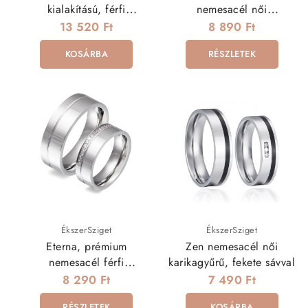
kialakítású, férfi
nemesacél női
nemesacél karikagyűrű
karikagyűrű, kristályokkal
13 520 Ft
8 890 Ft
KOSÁRBA
RÉSZLETEK
ÉkszerSziget
ÉkszerSziget
Eterna, prémium
Zen nemesacél női
nemesacél férfi
karikagyűrű, fekete sávval
karikagyűrű
8 290 Ft
7 490 Ft
RÉSZLETEK
KOSÁRBA