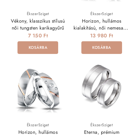
Miért nálunk vásárolj?
✔️ Minden gyűrű raktáron van – gyors szállítás
ÉkszerSziget
ÉkszerSziget
✔️ Minőségi, válogatott darabokat kínálunk
Vékony, klasszikus stílusú
Horizon, hullámos
✔️ Többféle méret, női és férfi fazon
női tungsten karikagyűrű
kialakítású, női nemesacél
✔️ Kérésre ajándék díszdobozba csomagoljuk
karikagyűrű
7 150 Ft
13 980 Ft
Fedezd fel
nemesacél gyűrű
kollekciónkat, és válaszd
KOSÁRBA
KOSÁRBA
azt a modellt, amely legjobban illik hozzád vagy
ajándékozottad stílusához!
ÉkszerSziget
ÉkszerSziget
Horizon, hullámos
Eterna, prémium