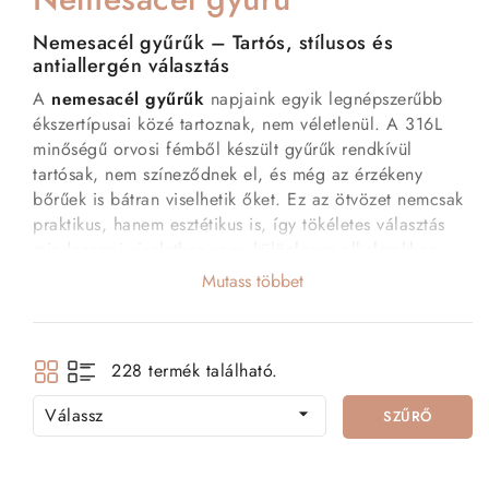
Nemesacél gyűrűk – Tartós, stílusos és
antiallergén választás
A
nemesacél gyűrűk
napjaink egyik legnépszerűbb
ékszertípusai közé tartoznak, nem véletlenül. A 316L
minőségű orvosi fémből készült gyűrűk rendkívül
tartósak, nem színeződnek el, és még az érzékeny
bőrűek is bátran viselhetik őket. Ez az ötvözet nemcsak
praktikus, hanem esztétikus is, így tökéletes választás
mindennapi viselethez vagy különleges alkalmakhoz
egyaránt.
Mutass többet
Webáruházunkban széles választékban találhatóak
férfi
és női nemesacél gyűrűk
, különböző stílusokban:
klasszikus, modern, elegáns, kristályos, gravírozható
228 termék található.
vagy akár kifejezetten páros változatban is.
Válassz

SZŰRŐ
Miért érdemes nemesacél gyűrűt választani?
100% antiallergén
– Nem tartalmaz nikkelt, nem