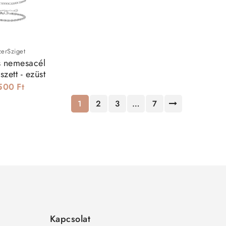
zerSziget
s nemesacél
szett - ezüst
500 Ft
1
2
3
…
7
Kapcsolat