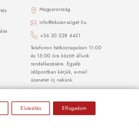
Magyarország
tés
s
info@ekszer-sziget.hu
zása
+36 30 228 4431
Telefonon hétköznapokon 11:00
és 15:00 óra között állunk
rendelkezésére. Egyéb
időpontban kérjük, e-mail
üzenetet írj nekünk.
Elutasítás
Elfogadom