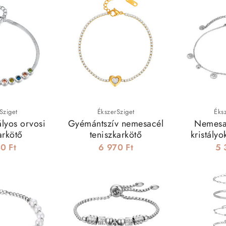
Sziget
ÉkszerSziget
Éks
ályos orvosi
Gyémántszív nemesacél
Nemesac
arkötő
teniszkarkötő
kristályo
cha
0 Ft
6 970 Ft
5 