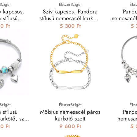
Sziget
ÉkszerSziget
Éks
ív kapcsos,
Szív kapcsos, Pandora
Pando
 stílusú
stílusú nemesacél karkötő
nemesacél
l karkötő
charmokhoz - 19 cm
ch
0 Ft
5 300 Ft
5 
z - 19 cm
Sziget
ÉkszerSziget
Éks
 stílusú
Möbius nemesacél páros
Pando
arkötő, szív
karkötő szett
nemesac
l - türkiz
angyalszá
0 Ft
9 600 Ft
5 