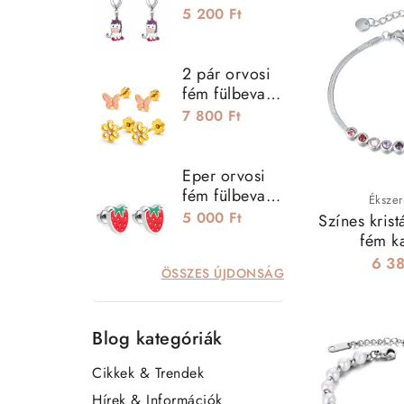
kislány
5 200 Ft
fülbevaló
2 pár orvosi
fém fülbevaló
szett - virág és
7 800 Ft
pillangó
Eper orvosi
fém fülbevaló,
Ékszer
csavaros
5 000 Ft
Színes krist
zárral
fém k
6 38
ÖSSZES ÚJDONSÁG
Blog kategóriák
Cikkek & Trendek
Hírek & Információk