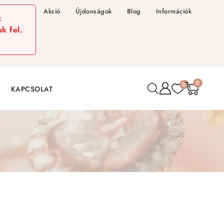
Akció
Újdonságok
Blog
Információk
z
k fel.
0
0
KAPCSOLAT