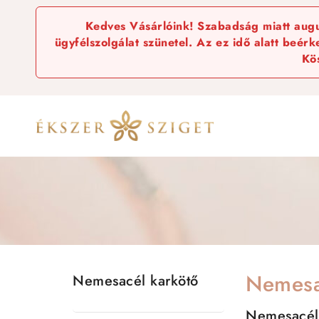
Kedves Vásárlóink! Szabadság miatt augus
ügyfélszolgálat szünetel. Az ez idő alatt beér
Kö
Nemesa
Nemesacél karkötő
Nemesacél 