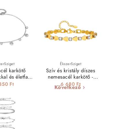
zerSziget
ÉkszerSziget
él karkötő
Szív és kristály díszes
kkal és életfa
nemesacél karkötő -
rmokkal
arany
350 Ft
6 680 Ft
Következő
