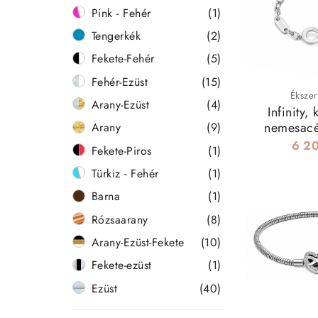
✔️ Páros n
Pink - Fehér
(1)
✔️ Gravíroz
Tengerkék
(2)
Raktáron lévő
Fekete-Fehér
(5)
minden nap vis
Fehér-Ezüst
(15)
szeretsz!
Ékszer
Arany-Ezüst
(4)
Infinity, 
nemesacé
Arany
(9)
6 20
Fekete-Piros
(1)
Türkiz - Fehér
(1)
Barna
(1)
Rózsaarany
(8)
Arany-Ezüst-Fekete
(10)
Fekete-ezüst
(1)
Ezüst
(40)