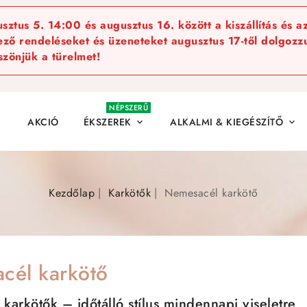
ztus 5. 14:00 és augusztus 16. között a kiszállítás és a
kező rendeléseket és üzeneteket augusztus 17-től dolgozzu
szönjük a türelmet!
NÉPSZERŰ
AKCIÓ
ÉKSZEREK
ALKALMI & KIEGÉSZÍTŐ


Kezdőlap
Karkötők
Nemesacél karkötő
cél karkötő
karkötők – időtálló stílus mindennapi viseletre