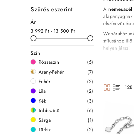
Szűrés eszerint
A
nemesacél 
alapanyagnak 
Ár
elszíneződésne
3 992 Ft - 13 500 Ft
Webáruházunkb
stílusához ill
helyen jársz!
Szín
Rózsaszín
(5)
Miért válassz
Arany-Fehér
(7)
Időtálló és
Fehér
(2)
Orvosi fé
128 
Széles stíl
Lila
(2)
Magabizto
Kék
(3)
Többszínű
(6)
Fedezd fel kí
Sárga
(1)
✔️ Férfi ne
Türkiz
(2)
✔️ Női neme