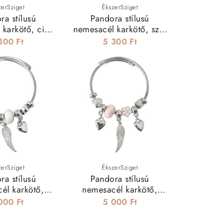
zerSziget
ÉkszerSziget
ra stílusú
Pandora stílusú
 karkötő, cica
nemesacél karkötő, szív
armmal
charmokkal - pink
300 Ft
5 300 Ft
zerSziget
ÉkszerSziget
ra stílusú
Pandora stílusú
él karkötő,
nemesacél karkötő,
rny charmmal -
angyalszárny charmmal -
000 Ft
5 000 Ft
fehér
pink