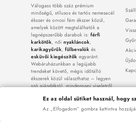
Válogass több száz prémium
Száll
minőségű, stílusos és tartós nemesacél
ékszer és orvosi fém ékszer közül,
Gara
amelyek között megtalálhatók a
Viss
legnépszerűbb darabok is:
férfi
Gyűr
karkötők
, női
nyakláncok
,
karikagyűrűk
,
fülbevalók
és
Akci
esküvői kiegészítők
egyaránt.
Újdo
Webáruházunkban a legújabb
Kapc
trendeket követő, mégis időtálló
ékszerek közül választhatsz – legyen
szó ajándékról, mindennapi viseletről
vagy különleges alkalmakról.
Ez az oldal sütiket használ, hogy 
Az „Elfogadom” gombra kattintva hozzájáru