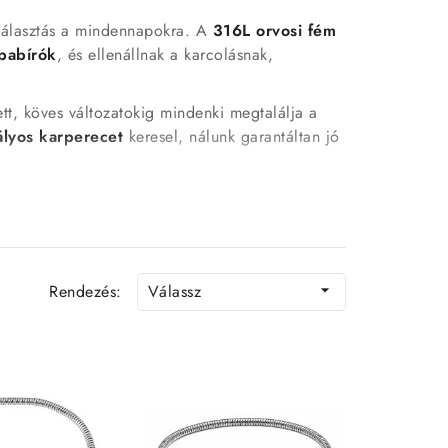
választás a mindennapokra. A
316L orvosi fém
apabírók
, és ellenállnak a karcolásnak,
t, köves változatokig mindenki megtalálja a
tályos karperecet
keresel, nálunk garantáltan jó
is bátran viselhetik
Rendezés:
Válassz

izájnok
n
tban