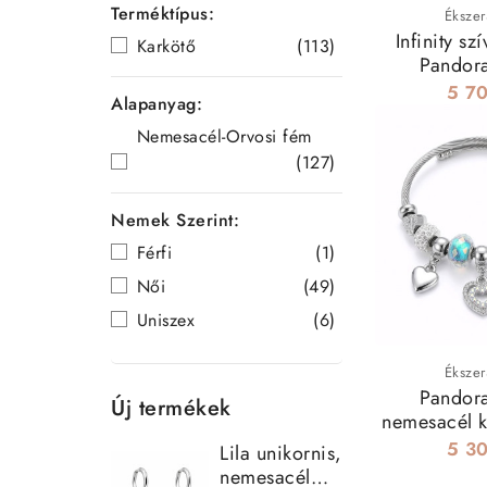
Terméktípus:
Ékszer
Infinity sz
Karkötő
(113)
Pandora
nemesacé
5 70
Alapanyag:
charmokho
Nemesacél-Orvosi fém
(127)
Nemek Szerint:
Férfi
(1)
Női
(49)
Uniszex
(6)
Ékszer
Pandora
Új termékek
nemesacél k
charmokka
5 30
Lila unikornis,
nemesacél