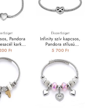
kéletes
an ékszert keresel, ami stílusos, tartós, és
 magadnak, vagy lepj meg vele valakit, akit
zerSziget
ÉkszerSziget
csos, Pandora
Infinity szív kapcsos,
mesacél karkötő
Pandora stílusú
hoz - 17 cm
nemesacél karkötő
200 Ft
5 700 Ft
charmokhoz - 21 cm