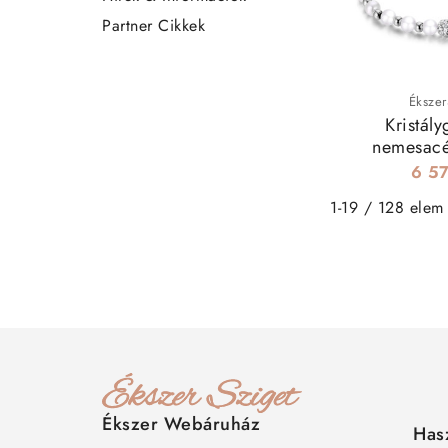
Partner Cikkek
Ékszer
Kristál
nemesacé
6 57
1-19 / 128 elem
Ékszer Webáruház
Has