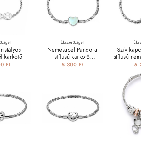
emesacél karkötők: szerelmeseknek, díszdobozban
ható modellek: személyre szabható üzenetekkel, emléknek is tö
 termékeinket
1–2 munkanapon belül kiszállítjuk
. Ha egy oly
elhető, akkor a nemesacél karkötő ideális választás. Vásárolj
Sziget
ÉkszerSziget
Éks
kristályos
Nemesacél Pandora
Szív kap
l karkötő
stílusú karkötő
stílusú ne
charmokhoz, sötétben
charmok
0 Ft
5 300 Ft
5 
világító szív kapoccsal -
17 cm