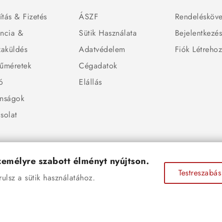
ítás & Fizetés
ÁSZF
Rendelésköve
ncia &
Sütik Használata
Bejelentkezé
zaküldés
Adatvédelem
Fiók Létreho
űméretek
Cégadatok
ó
Elállás
nságok
solat
személyre szabott élményt nyújtson.
Testreszabás
lsz a sütik használatához.
© 2026 - Ékszer Sziget Webáruház