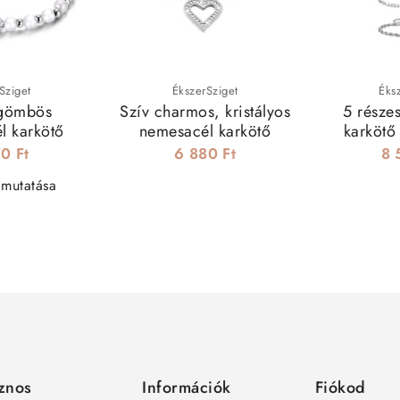
Sziget
ÉkszerSziget
Éks
ygömbös
Szív charmos, kristályos
5 része
l karkötő
nemesacél karkötő
karkötő 
0 Ft
6 880 Ft
8 
 mutatása
znos
Információk
Fiókod