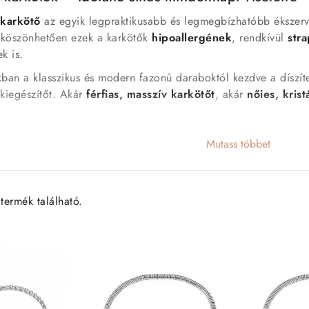
karkötő
az egyik legpraktikusabb és legmegbízhatóbb ékszer
köszönhetően ezek a karkötők
hipoallergének
, rendkívül
str
k is.
an a klasszikus és modern fazonú daraboktól kezdve a díszítet
ő kiegészítőt. Akár
férfias, masszív karkötőt
, akár
nőies, kris
Mutass többet
 nemesacél karkötőt?
 karcálló
– nem kell aggódnod a mindennapi használat miatt
m alapanyag
– teljes mértékben
antiallergén
, érzékeny bőrűek 
termék található.
usválaszték
– letisztult, gravírozható, kristályos vagy fonott d
s záródás
– biztonságosan rögzíthető, nem esik le
nálatunkat!
mesacél karkötők: tömör, láncos, klasszikus és modern stílusba
sacél karperecek: vékony, kristályos vagy gravírozott változa