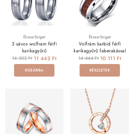
ÉkszerSziget
ÉkszerSziget
3 sávos wolfram férfi
Volfrám karbid férfi
karikagyűrű
karikagyűrű faberakással
14 302 Ft
11 442 Ft
14 444 Ft
10 111 Ft
KOSÁRBA
RÉSZLETEK