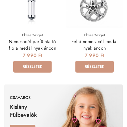
ÉkszerSziget
ÉkszerSziget
Nemesacél parfümtartó
Felni nemesacél medál
fiola medál nyakláncon
nyakláncon
7 990 Ft
7 990 Ft
RÉSZLETEK
RÉSZLETEK
CSAVAROS
Kislány
Fülbevalók