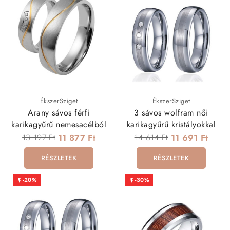
ÉkszerSziget
ÉkszerSziget
Arany sávos férfi
3 sávos wolfram női
karikagyűrű nemesacélból
karikagyűrű kristályokkal
13 197 Ft
11 877 Ft
14 614 Ft
11 691 Ft
RÉSZLETEK
RÉSZLETEK
-20%
-30%

