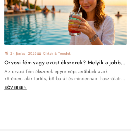
24 Június, 2026
Cikkek & Trendek
Orvosi fém vagy ezüst ékszerek? Melyik a jobb
választás hosszú távra?
Az orvosi fém ékszerek egyre népszerűbbek azok
körében, akik tartós, bőrbarát és mindennapi használatra
is kényelmes ékszert keresnek. De vajon...
BŐVEBBEN