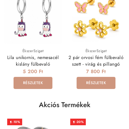
ÉkszerSziget
ÉkszerSziget
Lila unikornis, nemesacél
2 pár orvosi fém fülbevaló
kislány fülbevaló
szett - virág és pillangó
5 200 Ft
7 800 Ft
RÉSZLETEK
RÉSZLETEK
Akciós Termékek
-10%
-20%

