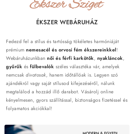
ÉKSZER WEBÁRUHÁZ
Fedezd fel a stílus és tartósság tökéletes harmóniáját
prémium
nemesacél és orvosi fém ékszereinkkel
!
Webáruházunkban
női és férfi karkötők
,
nyakláncok
,
gyűrűk
és
fülbevalók
széles választéka vár, amelyek
nemcsak
divatosak
, hanem időtállóak is. Legyen szó
ajándékról vagy saját stílusod kifejezéséről, nálunk
megtalálod a hozzád illő darabot. Vásárolj online
kényelmesen, gyors szállítással, biztonságos fizetéssel és
folyamatos akciókkal!
MODERN & EGYEDI