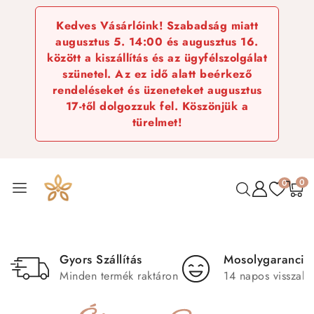
Kedves Vásárlóink! Szabadság miatt
augusztus 5. 14:00 és augusztus 16.
között a kiszállítás és az ügyfélszolgálat
szünetel. Az ez idő alatt beérkező
rendeléseket és üzeneteket augusztus
17-től dolgozzuk fel. Köszönjük a
türelmet!
0
0
AZ ELSŐ IGAZI ÉKSZEREM
Játékos formák
Gyors Szállítás
Mosolygarancia
a legkisebb hercegnőknek
Minden termék raktáron
14 napos visszakü
VÁLASSZ MOST