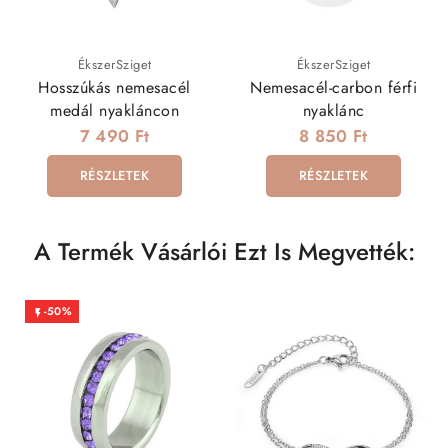
ÉkszerSziget
ÉkszerSziget
Hosszúkás nemesacél
Nemesacél-carbon férfi
medál nyakláncon
nyaklánc
7 490 Ft
8 850 Ft
RÉSZLETEK
RÉSZLETEK
A Termék Vásárlói Ezt Is Megvették:
-50%
