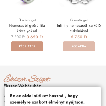
ÉkszerSziget
ÉkszerSziget
Nemesacél gyűrű lila
Infinity nemesacél karkötő
kristályokkal
cirkóniával
7 300 Ft
3 650 Ft
6 750 Ft
RÉSZLETEK
KOSÁRBA
Ékszer Webáruház
Ez az oldal sütiket használ, hogy
Válogass több száz prémium minőségű, stílusos és tartós
nemesacél ékszer és orvosi fém ékszer közül, amelyek
személyre szabott élményt nyújtson.