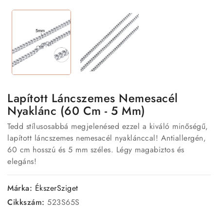
Lapított Láncszemes Nemesacél
Nyaklánc (60 Cm - 5 Mm)
Tedd stílusosabbá megjelenésed ezzel a kiváló minőségű,
lapított láncszemes nemesacél nyaklánccal! Antiallergén,
60 cm hosszú és 5 mm széles. Légy magabiztos és
elegáns!
Márka:
ÉkszerSziget
Cikkszám:
523S65S