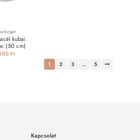
zerSziget
cél kubai
nc (50 cm)
000 Ft
1
2
3
…
5
Kapcsolat