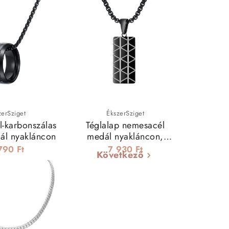
zerSziget
ÉkszerSziget
-karbonszálas
Téglalap nemesacél
ál nyakláncon
medál nyakláncon,
geometrikus mintával
790 Ft
7 930 Ft
Következő
