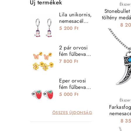
Új termékek
Ékszer
Stonebullet
Lila unikornis,
töltény medá
nemesacél
8 20
kislány
5 200 Ft
fülbevaló
2 pár orvosi
fém fülbevaló
szett - virág és
7 800 Ft
pillangó
Eper orvosi
fém fülbevaló,
csavaros
5 000 Ft
zárral
Ékszer
Farkasfog
nemesacé
ÖSSZES ÚJDONSÁG
nyakl
8 35