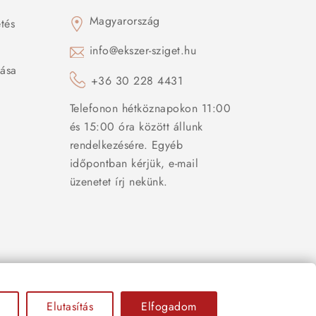
Magyarország
tés
s
info@ekszer-sziget.hu
zása
+36 30 228 4431
Telefonon hétköznapokon 11:00
és 15:00 óra között állunk
rendelkezésére. Egyéb
időpontban kérjük, e-mail
üzenetet írj nekünk.
Elutasítás
Elfogadom