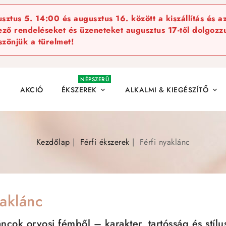
ztus 5. 14:00 és augusztus 16. között a kiszállítás és a
kező rendeléseket és üzeneteket augusztus 17-től dolgozzu
szönjük a türelmet!
NÉPSZERŰ
AKCIÓ
ÉKSZEREK
ALKALMI & KIEGÉSZÍTŐ


Kezdőlap
Férfi ékszerek
Férfi nyaklánc
yaklánc
áncok orvosi fémből – karakter, tartósság és stílu