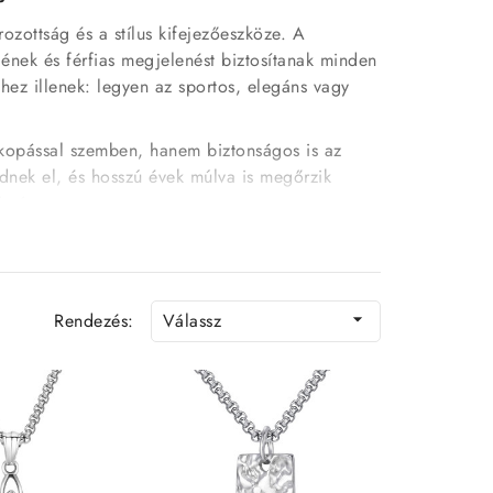
zottság és a stílus kifejezőeszköze. A
gének és férfias megjelenést biztosítanak minden
hez illenek: legyen az sportos, elegáns vagy
 kopással szemben, hanem biztonságos is az
dnek el, és hosszú évek múlva is megőrzik
zámára.
 a klasszikustól a modernig.
Rendezés:
Válassz

mokkal ellátva.
és kényelmesek. A
nemesacél férfi nyaklánc
lheted pólóval, inggel, zakóval vagy sportos