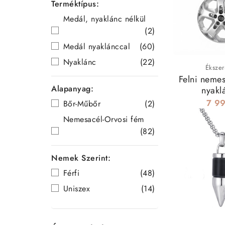
Terméktípus:
Medál, nyaklánc nélkül
Miért érdemes
(2)
✔
Hipoall
Medál nyaklánccal
(60)
✔
Kopás- é
✔
Könnyen 
Nyaklánc
(22)
Ékszer
✔
Férfias
Felni neme
Alapanyag:
nyakl
Férfi nyaklán
7 99
Bőr-Műbőr
(2)
vagy saját rés
Nemesacél-Orvosi fém
(82)
Nemek Szerint:
Férfi
(48)
Uniszex
(14)