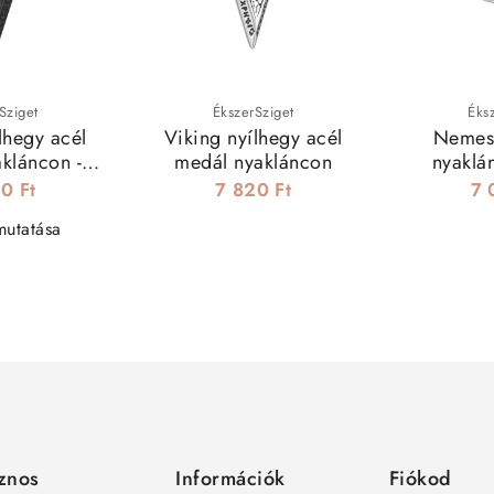
Sziget
ÉkszerSziget
Éks
lhegy acél
Viking nyílhegy acél
Nemesa
kláncon -
medál nyakláncon
nyaklá
ete
0 Ft
7 820 Ft
7 
mutatása
znos
Információk
Fiókod