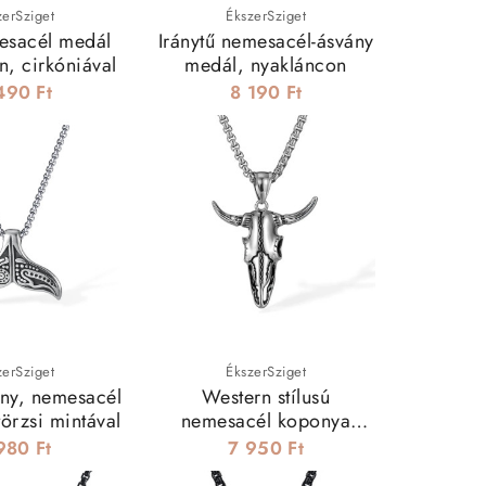
zerSziget
ÉkszerSziget
mesacél medál
Iránytű nemesacél-ásvány
n, cirkóniával
medál, nyakláncon
490 Ft
8 190 Ft
zerSziget
ÉkszerSziget
ony, nemesacél
Western stílusú
törzsi mintával
nemesacél koponya
medál, nyakláncon
980 Ft
7 950 Ft