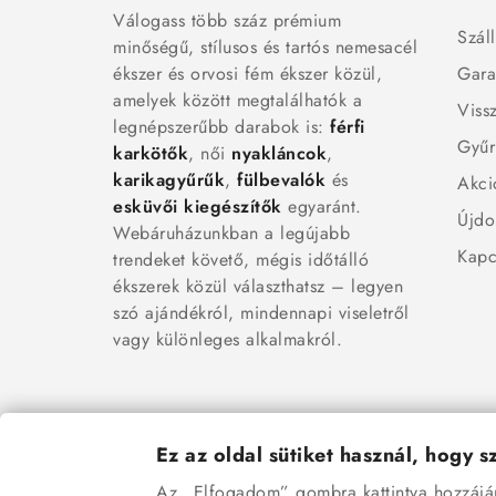
Válogass több száz prémium
Száll
minőségű, stílusos és tartós nemesacél
ékszer és orvosi fém ékszer közül,
Gara
amelyek között megtalálhatók a
Viss
legnépszerűbb darabok is:
férfi
Gyűr
karkötők
, női
nyakláncok
,
karikagyűrűk
,
fülbevalók
és
Akci
esküvői kiegészítők
egyaránt.
Újdo
Webáruházunkban a legújabb
Kapc
trendeket követő, mégis időtálló
ékszerek közül választhatsz – legyen
szó ajándékról, mindennapi viseletről
vagy különleges alkalmakról.
Ez az oldal sütiket használ, hogy 
Az „Elfogadom” gombra kattintva hozzájáru