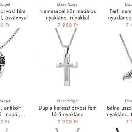
Sziget
ÉkszerSziget
Éks
 orvosi fém
Nemesacél kör medálos
Férfi ne
l, ásvánnyal
nyaklánc, rúnákkal
nyaklánco
0 Ft
7 950 Ft
7 
Sziget
ÉkszerSziget
Éks
, antikolt
Dupla kereszt orvosi fém
Bálna usz
l medál,
férfi nyaklánc
nyaklánc, 
áncon
0 Ft
7 900 Ft
7 