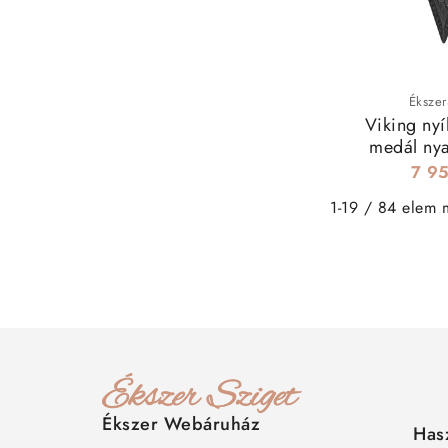
Ékszer
Viking nyí
medál nya
fek
7 95
1-19 / 84 elem 
Ékszer Webáruház
Has