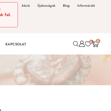
Akció
Újdonságok
Blog
Információk
z
k fel.
0
0
KAPCSOLAT
s