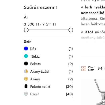
Szűrés eszerint
A
férfi nyakl
nemesacélbó
Ár
alkalomra. Kín
lazán hétközn
3 500 Ft - 9 511 Ft
A
316L minős
érzékeny bőrű
Szín
eredeti fényük
Kék
(1)
Türkiz
(1)
Férfi nyaklán
Fekete
(9)
Lánc típus
84 t
Medálos n
Arany-Ezüst
(1)
Gravírozha
Arany
(2)
Páros nyak
Fekete-ezüst
(30)
Választékunkb
Ezüst
(40)
stílusos megje
összeállítással 