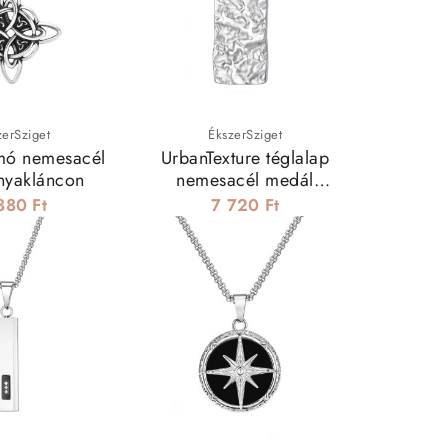
zerSziget
ÉkszerSziget
omó nemesacél
UrbanTexture téglalap
nyakláncon
nemesacél medál
edet is teljessé teszik. Legyen szó ajándékról
nyakláncon
880 Ft
7 720 Ft
tílusos darabra teszel szert.