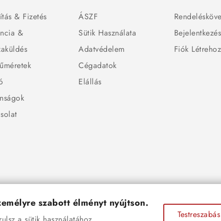
ítás & Fizetés
ÁSZF
Rendelésköve
ncia &
Sütik Használata
Bejelentkezé
zaküldés
Adatvédelem
Fiók Létreho
űméretek
Cégadatok
ó
Elállás
nságok
solat
személyre szabott élményt nyújtson.
Testreszabás
lsz a sütik használatához.
© 2026 - Ékszer Sziget Webáruház