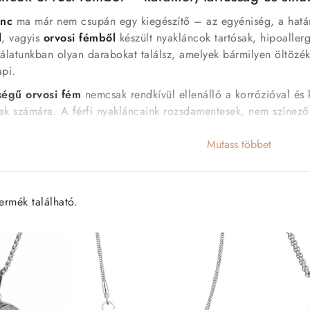
ánc
ma már nem csupán egy kiegészítő – az egyéniség, a határo
l
, vagyis
orvosi fémből
készült nyakláncok tartósak, hipoaller
álatunkban olyan darabokat találsz, amelyek bármilyen öltözék
api.
égű orvosi fém
nemcsak rendkívül ellenálló a korrózióval és
ek számára. A férfi nyakláncaink rozsdamentesek, nem színező
et – így tökéletes választást jelentenek minden tudatos férfi s
Mutass többet
c kínálatunkban megtalálod:
ú nyakláncokat:
különböző szemméretben és fonatmintázattal –
ermék található.
yakláncokat:
letisztult, vallási, viking vagy szimbolikus motívu
tó darabokat:
ha igazán személyes ajándékot keresel.
láncokat:
amelyek tökéletesen kiegészítik a női változatot is.
an olyan nyakláncokat kínálunk, amelyek egyszerre férfiasak 
lenést biztosít, miközben bármilyen szett részévé válhat – vise
is.