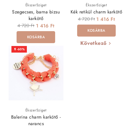
ÉkszerSziget
ÉkszerSziget
Szegecses, barna bizsu
Kék retikül charm karkötő
karkötő
4 720 Ft
1 416 Ft
4 720 Ft
1 416 Ft
KOSÁRBA
KOSÁRBA
Következő

-60%

ÉkszerSziget
Balerina charm karkötő -
narancs