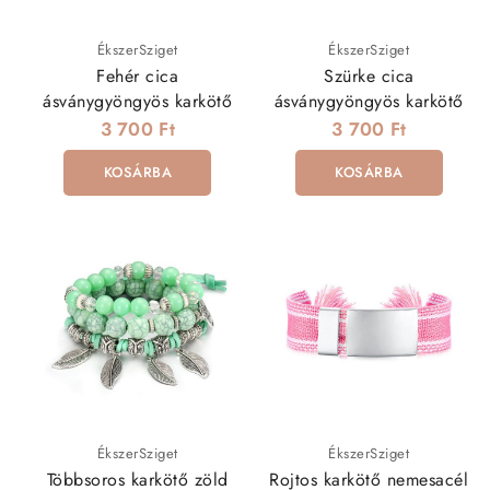
ÉkszerSziget
ÉkszerSziget
Fehér cica
Szürke cica
ásványgyöngyös karkötő
ásványgyöngyös karkötő
3 700 Ft
3 700 Ft
KOSÁRBA
KOSÁRBA
ÉkszerSziget
ÉkszerSziget
Többsoros karkötő zöld
Rojtos karkötő nemesacél