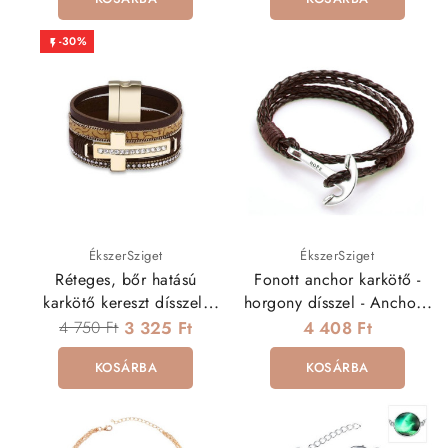
-30%

ÉkszerSziget
ÉkszerSziget
Réteges, bőr hatású
Fonott anchor karkötő -
karkötő kereszt dísszel,
horgony dísszel - Anchor -
mágneses kapoccsal
Barna
4 750 Ft
3 325 Ft
4 408 Ft
KOSÁRBA
KOSÁRBA