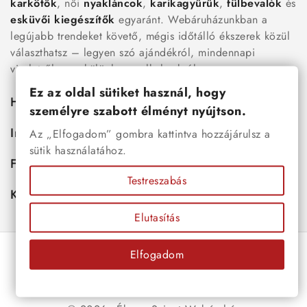
karkötők
, női
nyakláncok
,
karikagyűrűk
,
fülbevalók
és
esküvői kiegészítők
egyaránt. Webáruházunkban a
legújabb trendeket követő, mégis időtálló ékszerek közül
választhatsz – legyen szó ajándékról, mindennapi
viseletről vagy különleges alkalmakról.
Ez az oldal sütiket használ, hogy
Hasznos
személyre szabott élményt nyújtson.
Információk
Az „Elfogadom” gombra kattintva hozzájárulsz a
sütik használatához.
Fiókod
Testreszabás
Kapcsolat
Elutasítás
Elfogadom