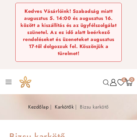
Kedves Vásárlóink! Szabadság miatt
augusztus 5. 14:00 és augusztus 16.
között a kiszállítás és az ügyfélszolgálat
szünetel. Az ez idő alatt beérkező
rendeléseket és üzeneteket augusztus
17-től dolgozzuk fel. Köszönjük a
türelmet!
0
0
Kezdőlap
Karkötők
Bizsu karkötő
Bizsu karkötő