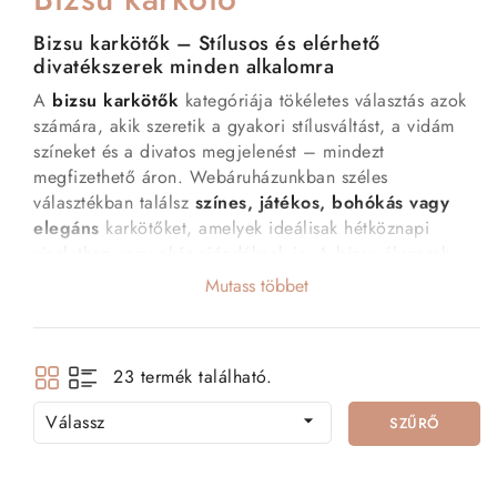
Bizsu karkötők – Stílusos és elérhető
divatékszerek minden alkalomra
A
bizsu karkötők
kategóriája tökéletes választás azok
számára, akik szeretik a gyakori stílusváltást, a vidám
színeket és a divatos megjelenést – mindezt
megfizethető áron. Webáruházunkban széles
választékban találsz
színes, játékos, bohókás vagy
elegáns
karkötőket, amelyek ideálisak hétköznapi
viselethez vagy akár ajándéknak is. A bizsu ékszerek
lehetővé teszik, hogy mindig az aktuális hangulatodhoz
Mutass többet
és öltözékedhez illő kiegészítőt válassz.
Miért válaszd a bizsu karkötőket?
23 termék található.
Kedvező ár
– Már néhány ezer forintért stílusos
Válassz
ékszerekhez juthatsz.

SZŰRŐ
Folyamatosan frissülő kínálat
– Új trendek, új
színek, új formák.