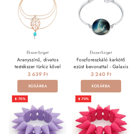
ÉkszerSziget
ÉkszerSziget
Aranyszínű, divatos
Foszforeszkáló karkötő
testékszer türkiz kővel
ezüst bevonattal - Galaxis
3 639 Ft
3 240 Ft
KOSÁRBA
KOSÁRBA
-70%
-70%

