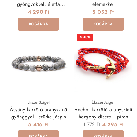
gyöngyökkel, életfa
elemekkel
dísszel
4 290 Ft
5 052 Ft
KOSÁRBA
KOSÁRBA
-10%

ÉkszerSziget
ÉkszerSziget
Ásvány karkötő aranyszínű
Anchor karkötő aranyszínű
gyönggyel - szürke jáspis
horgony dísszel - piros
5 416 Ft
4 772 Ft
4 295 Ft
KOSÁRBA
KOSÁRBA