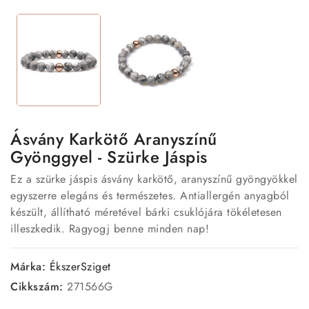
Ásvány Karkötő Aranyszínű
Gyönggyel - Szürke Jáspis
Ez a szürke jáspis ásvány karkötő, aranyszínű gyöngyökkel
egyszerre elegáns és természetes. Antiallergén anyagból
készült, állítható méretével bárki csuklójára tökéletesen
illeszkedik. Ragyogj benne minden nap!
Márka:
ÉkszerSziget
Cikkszám:
271566G