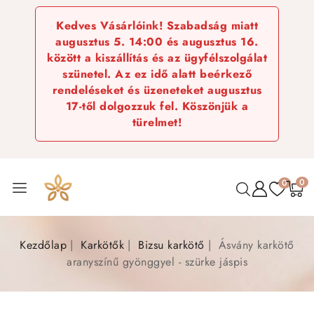
Kedves Vásárlóink! Szabadság miatt
augusztus 5. 14:00 és augusztus 16.
között a kiszállítás és az ügyfélszolgálat
szünetel. Az ez idő alatt beérkező
rendeléseket és üzeneteket augusztus
17-től dolgozzuk fel. Köszönjük a
türelmet!
0
0
Kezdőlap
Karkötők
Bizsu karkötő
Ásvány karkötő
aranyszínű gyönggyel - szürke jáspis