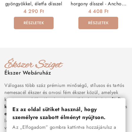
gyöngyökkel, életfa dísszel
horgony dísszel - Anchor -
Barna
4 290 Ft
4 408 Ft
RÉSZLETEK
RÉSZLETEK
Ékszer Webáruház
Válogass több száz prémium minőségű, stílusos és tartós
nemesacél ékszer és orvosi fém ékszer közül, amelyek
között megtalálhatók a legnépszerűbb darabok is:
férfi
karkötők
, női
nyakláncok
,
karikagyűrűk
,
fülbevalók
és
Ez az oldal sütiket használ, hogy
esküvői kiegészítők
egyaránt. Webáruházunkban a
személyre szabott élményt nyújtson.
legújabb trendeket követő, mégis időtálló ékszerek közül
Az „Elfogadom” gombra kattintva hozzájárulsz a
választhatsz – legyen szó ajándékról, mindennapi