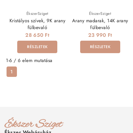
ÉkszerSziget
ÉkszerSziget
Kristályos szívek, 9K arany
Arany madarak, 14K arany
fülbevaló
fülbevaló
28 650 Ft
23 990 Ft
RÉSZLETEK
RÉSZLETEK
1-6 / 6 elem mutatása
1
Ékszer Webáruház