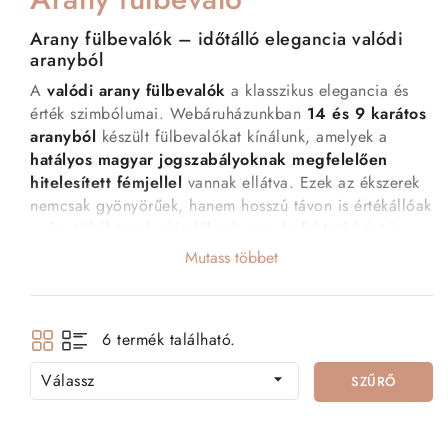
Arany fülbevalók – időtálló elegancia valódi
aranyból
A
valódi arany fülbevalók
a klasszikus elegancia és
érték szimbólumai. Webáruházunkban
14 és 9 karátos
aranyból
készült fülbevalókat kínálunk, amelyek a
hatályos magyar jogszabályoknak megfelelően
hitelesített fémjellel
vannak ellátva. Ezek az ékszerek
nemcsak gyönyörűek, hanem hosszú távon is értékállóak
– így tökéletesek ajándéknak vagy befektetésként is.
Mutass többet
Arany fülbevalóinkat
limitált darabszámban
kínáljuk,
így minden vásárlás különleges. A termékeket
raktárról,
ajándék díszdobozban
küldjük, hogy a megérkezés
pillanata is ünnep legyen.
6 termék található.
Válassz

SZŰRŐ
Miért válassz arany fülbevalót?
Valódi 14K és 9K arany:
nemesfém, amely hosszú
távon is megőrzi értékét és szépségét.