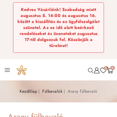
Kedves Vásárlóink! Szabadság miatt
augusztus 5. 14:00 és augusztus 16.
között a kiszállítás és az ügyfélszolgálat
szünetel. Az ez idő alatt beérkező
rendeléseket és üzeneteket augusztus
17-től dolgozzuk fel. Köszönjük a
türelmet!
0
0
Kezdőlap
Fülbevalók
Arany fülbevaló
Arany fülbevaló