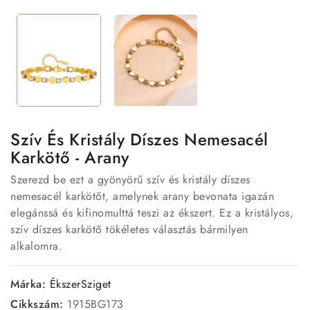
Szív És Kristály Díszes Nemesacél
Karkötő - Arany
Szerezd be ezt a gyönyörű szív és kristály díszes
nemesacél karkötőt, amelynek arany bevonata igazán
elegánssá és kifinomulttá teszi az ékszert. Ez a kristályos,
szív díszes karkötő tökéletes választás bármilyen
alkalomra.
Márka:
ÉkszerSziget
Cikkszám:
1915BG173