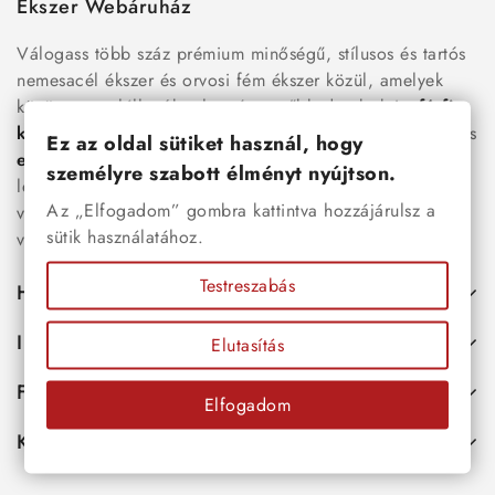
Ékszer Webáruház
Válogass több száz prémium minőségű, stílusos és tartós
nemesacél ékszer és orvosi fém ékszer közül, amelyek
között megtalálhatók a legnépszerűbb darabok is:
férfi
karkötők
, női
nyakláncok
,
karikagyűrűk
,
fülbevalók
és
Ez az oldal sütiket használ, hogy
esküvői kiegészítők
egyaránt. Webáruházunkban a
személyre szabott élményt nyújtson.
legújabb trendeket követő, mégis időtálló ékszerek közül
Az „Elfogadom” gombra kattintva hozzájárulsz a
választhatsz – legyen szó ajándékról, mindennapi
sütik használatához.
viseletről vagy különleges alkalmakról.
Testreszabás
Hasznos
Információk
Elutasítás
Fiókod
Elfogadom
Kapcsolat