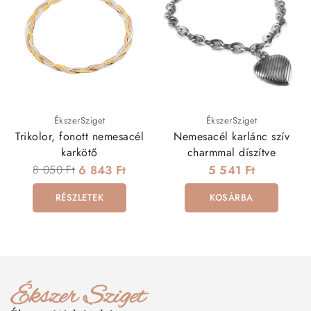
ÉkszerSziget
ÉkszerSziget
Trikolor, fonott nemesacél
Nemesacél karlánc szív
karkötő
charmmal díszítve
8 050 Ft
6 843 Ft
5 541 Ft
RÉSZLETEK
KOSÁRBA