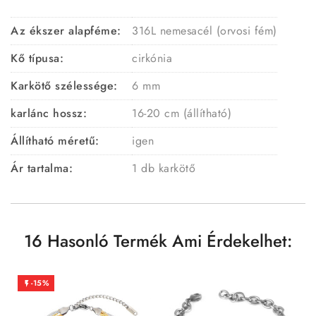
Az ékszer alapféme:
316L nemesacél (orvosi fém)
Kő típusa:
cirkónia
Karkötő szélessége:
6 mm
karlánc hossz:
16-20 cm (állítható)
Állítható méretű:
igen
Ár tartalma:
1 db karkötő
16 Hasonló Termék Ami Érdekelhet:
-15%
