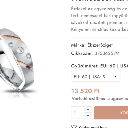
Érdekel az egyediség és az
férfi nemesacél karikagyűrűt
sávokkal díszített prémium 
Kényelem és stílus kéz a ké
Márka:
ÉkszerSziget
Cikkszám:
37536257M
Gyűrűméret: EU: 60 | US
13 520 Ft
Várható szállítás: augusztus
KO
Kedvencekhez