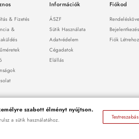
znos
Információk
Fiókod
ítás & Fizetés
ÁSZF
Rendelésköve
ncia &
Sütik Használata
Bejelentkezé
zaküldés
Adatvédelem
Fiók Létreho
űméretek
Cégadatok
ó
Elállás
nságok
solat
személyre szabott élményt nyújtson.
Testreszabás
lsz a sütik használatához.