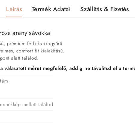
Leírás
Termék Adatai
Szállítás & Fizetés
rozé arany sávokkal
sú, prémium férfi karikagyűrű.
elmes, comfort fit kialakítású.
ont alatt találod.
választott méret megfelelő, addig ne távolítsd el a termé
 fém
termékkép mellett találod