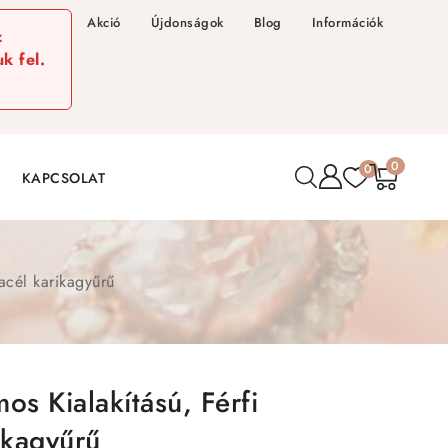
Akció
Újdonságok
Blog
Információk
z
k fel.
0
0
KAPCSOLAT
acél karikagyűrű
os Kialakítású, Férfi
ikagyűrű