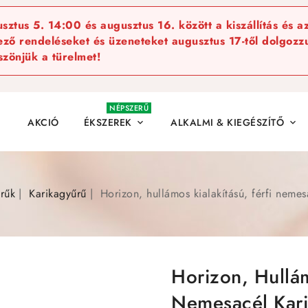
ztus 5. 14:00 és augusztus 16. között a kiszállítás és a
kező rendeléseket és üzeneteket augusztus 17-től dolgozzu
szönjük a türelmet!
NÉPSZERŰ
AKCIÓ
ÉKSZEREK
ALKALMI & KIEGÉSZÍTŐ


rűk
Karikagyűrű
Horizon, hullámos kialakítású, férfi nemes
Horizon, Hullám
Nemesacél Kar