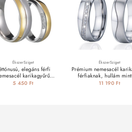
ÉkszerSziget
ÉkszerSziget
éttónusú, elegáns férfi
Prémium nemesacél karik
emesacél karikagyűrű
férfiaknak, hullám mint
cirkóniával
5 450 Ft
11 190 Ft