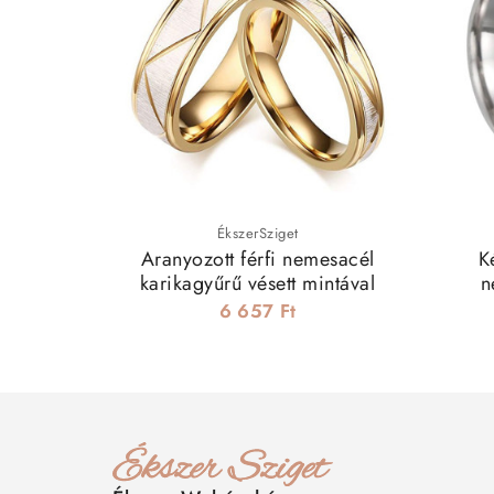
ÉkszerSziget
Aranyozott férfi nemesacél
K
karikagyűrű vésett mintával
n
6 657 Ft