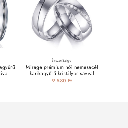
ÉkszerSziget
agyűrű
Mirage prémium női nemesacél
Neme
ával
karikagyűrű kristályos sávval
9 580 Ft