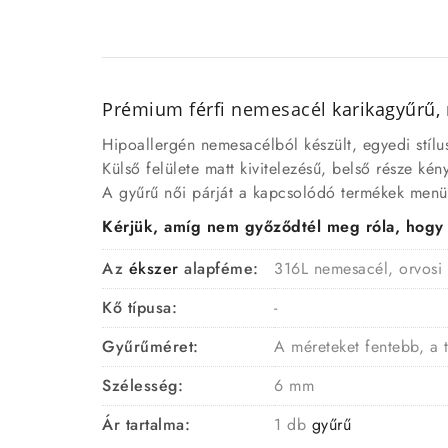
Prémium férfi
nemesacél
karikagyűrű, 
Hipoallergén nemesacélból készült, egyedi stílu
Külső felülete matt kivitelezésű, belső része kény
A gyűrű női párját a kapcsolódó termékek menüp
Kérjük, amíg nem győződtél meg róla, hogy a 
Az
ékszer
alapféme:
316L nemesacél, orvosi
Kő típusa:
-
Gyűrűméret:
A méreteket fentebb, a 
Szélesség:
6 mm
Ár tartalma:
1 db
gyűrű