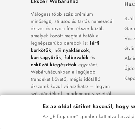
Ékszer Webáruház
Has
Válogass több száz prémium
Száll
minőségű, stílusos és tartós nemesacél
ékszer és orvosi fém ékszer közül,
Gara
amelyek között megtalálhatók a
Viss
legnépszerűbb darabok is:
férfi
Gyűr
karkötők
, női
nyakláncok
,
karikagyűrűk
,
fülbevalók
és
Akci
esküvői kiegészítők
egyaránt.
Újdo
Webáruházunkban a legújabb
Kapc
trendeket követő, mégis időtálló
ékszerek közül választhatsz – legyen
szó ajándékról, mindennapi viseletről
vagy különleges alkalmakról.
Ez az oldal sütiket használ, hogy 
Az „Elfogadom” gombra kattintva hozzájáru