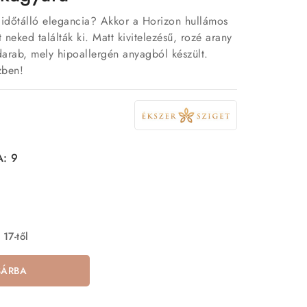
 időtálló elegancia? Akkor a Horizon hullámos
 neked találták ki. Matt kivitelezésű, rozé arany
darab, mely hipoallergén anyagból készült.
zben!
A: 9
 17-től
SÁRBA