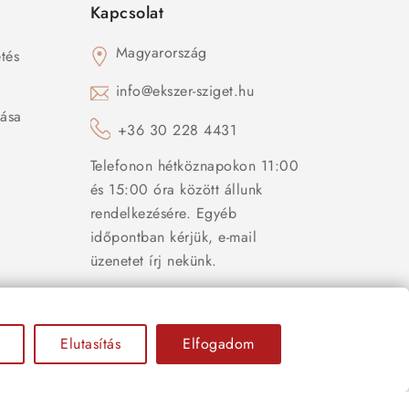
Kapcsolat
Magyarország
tés
s
info@ekszer-sziget.hu
zása
+36 30 228 4431
Telefonon hétköznapokon 11:00
és 15:00 óra között állunk
rendelkezésére. Egyéb
időpontban kérjük, e-mail
üzenetet írj nekünk.
Elutasítás
Elfogadom