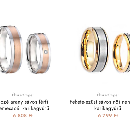
ÉkszerSziget
ÉkszerSziget
ozé arany sávos férfi
Fekete-ezüst sávos női ne
emesacél karikagyűrű
karikagyűrű
6 808 Ft
6 799 Ft