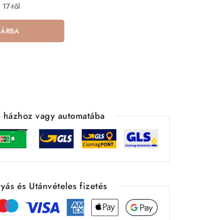
 17-től
SÁRBA
ás házhoz vagy automatába
yás és Utánvételes fizetés