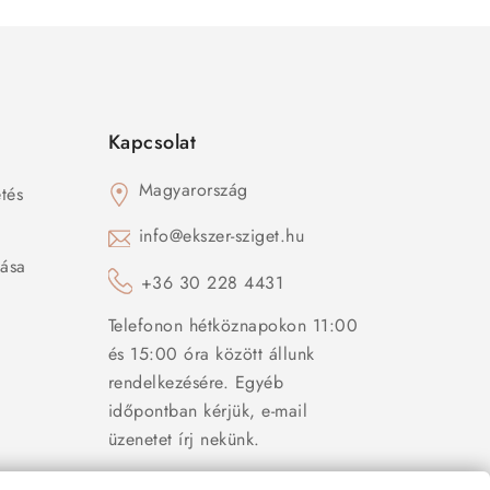
Kapcsolat
Magyarország
tés
s
info@ekszer-sziget.hu
zása
+36 30 228 4431
Telefonon hétköznapokon 11:00
és 15:00 óra között állunk
rendelkezésére. Egyéb
időpontban kérjük, e-mail
üzenetet írj nekünk.