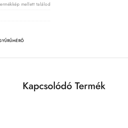
termékkép mellett találod
GYŰRŰMÉRŐ
Kapcsolódó Termék