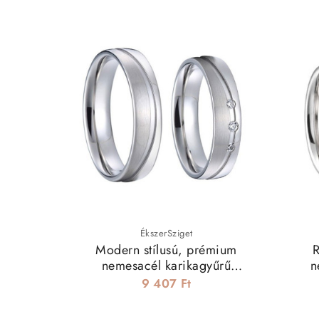
ÉkszerSziget
Modern stílusú, prémium
R
nemesacél karikagyűrű
n
férfiaknak
9 407 Ft