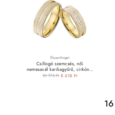
ÉkszerSziget
Csillogó szemcsés, női
nemesacél karikagyűrű, cirkónia
kövekkel
10 773 Ft
8 618 Ft
16