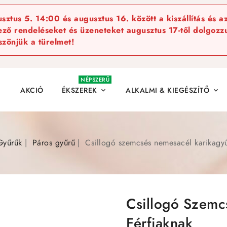
ztus 5. 14:00 és augusztus 16. között a kiszállítás és a
kező rendeléseket és üzeneteket augusztus 17-től dolgozzu
szönjük a türelmet!
NÉPSZERŰ
AKCIÓ
ÉKSZEREK
ALKALMI & KIEGÉSZÍTŐ


Gyűrűk
Páros gyűrű
Csillogó szemcsés nemesacél karikagyű
Csillogó Szemc
Férfiaknak