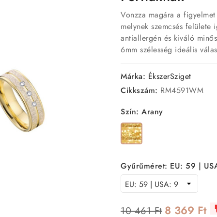
Vonzza magára a figyelmet 
melynek szemcsés felülete 
antiallergén és kiváló min
6mm szélesség ideális válas
Márka:
ÉkszerSziget
Cikkszám:
RM4591WM
Szín: Arany
Arany
Gyűrűméret: EU: 59 | US
8 369 Ft
10 461 Ft