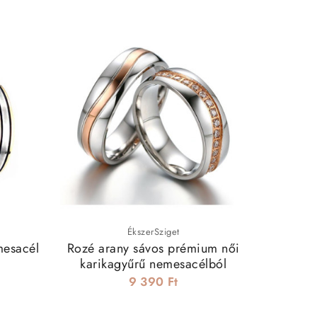
ÉkszerSziget
mesacél
Rozé arany sávos prémium női
Stellar
karikagyűrű nemesacélból
9 390 Ft