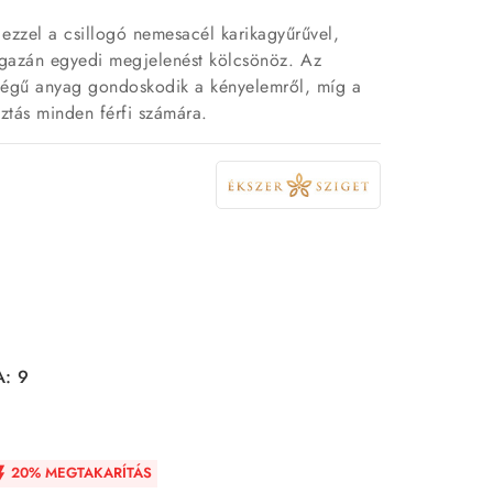
ezzel a csillogó nemesacél karikagyűrűvel,
igazán egyedi megjelenést kölcsönöz. Az
őségű anyag gondoskodik a kényelemről, míg a
ztás minden férfi számára.
A: 9
20% MEGTAKARÍTÁS
