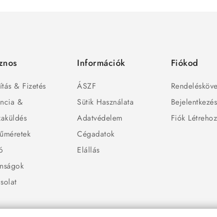
znos
Információk
Fiókod
ítás & Fizetés
ÁSZF
Rendelésköve
ncia &
Sütik Használata
Bejelentkezé
zaküldés
Adatvédelem
Fiók Létreho
űméretek
Cégadatok
ó
Elállás
nságok
solat