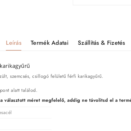
Leírás
Termék Adatai
Szállítás & Fizetés
 karikagyűrű
lt, szemcsés, csillogó felületű férfi karikagyűrű.
ont alatt találod.
választott méret megfelelő, addig ne távolítsd el a termé
esacél