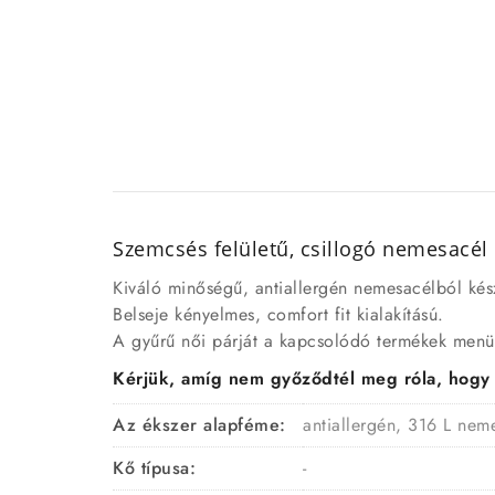
Szemcsés felületű, csillogó nemesacél
Kiváló minőségű, antiallergén nemesacélból készü
Belseje kényelmes, comfort fit kialakítású.
A gyűrű női párját a kapcsolódó termékek menüp
Kérjük, amíg nem győződtél meg róla, hogy a 
Az ékszer alapféme:
antiallergén, 316 L nem
Kő típusa:
-