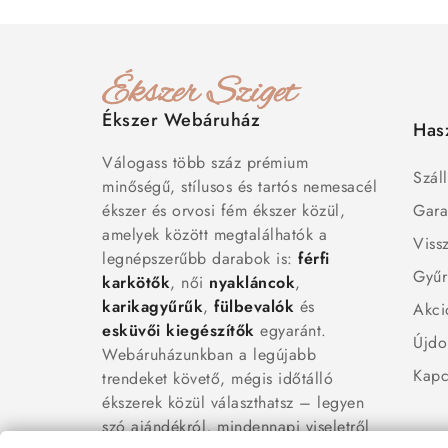
Ékszer Webáruház
Has
Válogass több száz prémium
Száll
minőségű, stílusos és tartós nemesacél
ékszer és orvosi fém ékszer közül,
Gara
amelyek között megtalálhatók a
Viss
legnépszerűbb darabok is:
férfi
Gyűr
karkötők
, női
nyakláncok
,
karikagyűrűk
,
fülbevalók
és
Akci
esküvői kiegészítők
egyaránt.
Újdo
Webáruházunkban a legújabb
Kapc
trendeket követő, mégis időtálló
ékszerek közül választhatsz – legyen
szó ajándékról, mindennapi viseletről