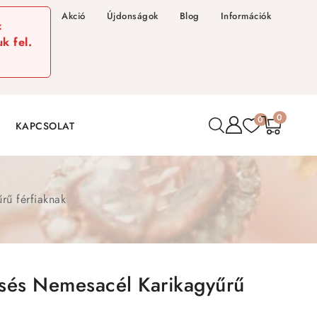
Akció
Újdonságok
Blog
Információk
z
k fel.
0
0
KAPCSOLAT
rű férfiaknak
sés Nemesacél Karikagyűrű