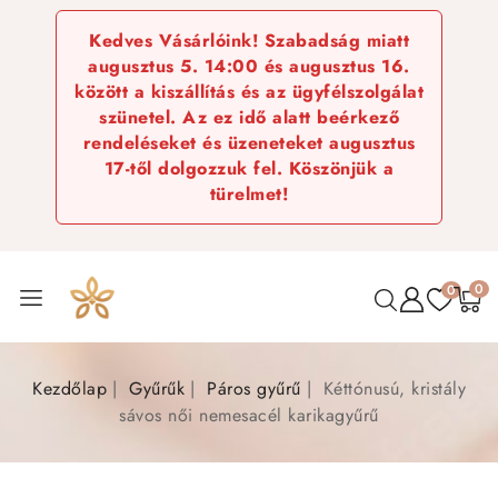
Kedves Vásárlóink! Szabadság miatt
augusztus 5. 14:00 és augusztus 16.
között a kiszállítás és az ügyfélszolgálat
szünetel. Az ez idő alatt beérkező
rendeléseket és üzeneteket augusztus
17-től dolgozzuk fel. Köszönjük a
türelmet!
0
0
Kezdőlap
Gyűrűk
Páros gyűrű
Kéttónusú, kristály
sávos női nemesacél karikagyűrű