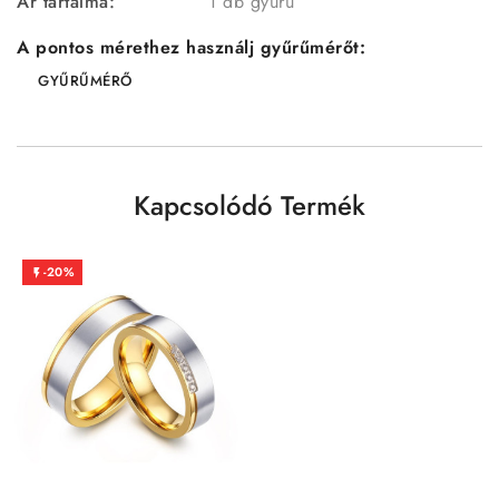
Ár tartalma:
1 db gyűrű
A pontos mérethez használj gyűrűmérőt:
GYŰRŰMÉRŐ
Kapcsolódó Termék
-20%
