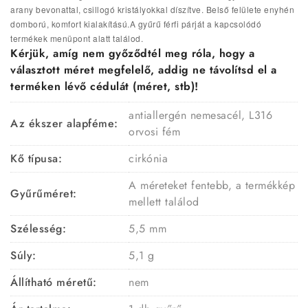
arany bevonattal, csillogó kristályokkal díszítve. Belső felülete enyhén
domború, komfort kialakítású.A gyűrű férfi párját a kapcsolódó
termékek menüpont alatt találod.
Kérjük, amíg nem győződtél meg róla, hogy a
választott méret megfelelő, addig ne távolítsd el a
terméken lévő cédulát (méret, stb)!
antiallergén nemesacél, L316
Az ékszer alapféme:
orvosi fém
Kő típusa:
cirkónia
A méreteket fentebb, a termékkép
Gyűrűméret:
mellett találod
Szélesség:
5,5 mm
Súly:
5,1 g
Állítható méretű:
nem