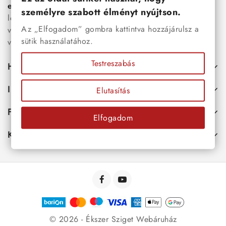
esküvői kiegészítők
egyaránt. Webáruházunkban a
személyre szabott élményt nyújtson.
legújabb trendeket követő, mégis időtálló ékszerek közül
Az „Elfogadom” gombra kattintva hozzájárulsz a
választhatsz – legyen szó ajándékról, mindennapi
sütik használatához.
viseletről vagy különleges alkalmakról.
Testreszabás
Hasznos
Információk
Elutasítás
Fiókod
Elfogadom
Kapcsolat
© 2026 - Ékszer Sziget Webáruház