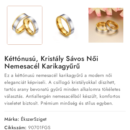
Kéttónusú, Kristály Sávos Női
Nemesacél Karikagyűrű
Ez a kéttónusú nemesacél karikagyűrű a modern női
eleganciát képviseli. A csillogó kristályokkal díszített,
tartós arany bevonatú gyűrű minden alkalomra tökéletes
választás. Antiallergén nemesacélból készült, komfortos
viseletet biztosít. Prémium minőség és stílus egyben.
Márka:
ÉkszerSziget
Cikkszám:
90701FGS