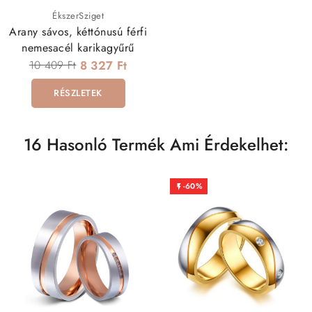
ÉkszerSziget
Arany sávos, kéttónusú férfi
nemesacél karikagyűrű
10 409 Ft
8 327 Ft
RÉSZLETEK
16 Hasonló Termék Ami Érdekelhet:
-60%
