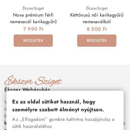
ÉkszerSziget
ÉkszerSziget
Nova prémium férfi
Kéttónusú női karikagyűrű
nemesacél karikagyűrű
nemesacélból
7 990 Ft
8 500 Ft
RÉSZLETEK
RÉSZLETEK
Ékszer Webáruház
Ez az oldal sütiket használ, hogy
Válogass több száz prémium minőségű, stílusos és tartós
nemesacél ékszer és orvosi fém ékszer közül, amelyek
személyre szabott élményt nyújtson.
között megtalálhatók a legnépszerűbb darabok is:
férfi
Az „Elfogadom” gombra kattintva hozzájárulsz a
karkötők
, női
nyakláncok
,
karikagyűrűk
,
fülbevalók
és
sütik használatához.
esküvői kiegészítők
egyaránt. Webáruházunkban a