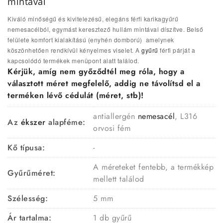
mintával
Kiváló minőségű és kivitelezésű, elegáns férfi karikagyűrű
nemesacélból, egymást keresztező hullám mintával díszítve. Belső
felülete komfort kialakítású (enyhén domború) amelynek
köszönhetően rendkívül kényelmes viselet. A
gyűrű
férfi párját a
kapcsolódó termékek menüpont alatt találod.
Kérjük, amíg nem győződtél meg róla, hogy a
választott méret megfelelő, addig ne távolítsd el a
terméken lévő cédulát (méret, stb)!
antiallergén
nemesacél
, L316
Az
ékszer
alapféme:
orvosi fém
Kő típusa:
-
A méreteket fentebb, a termékkép
Gyűrűméret:
mellett találod
Szélesség:
5 mm
Ár tartalma:
1 db gyűrű