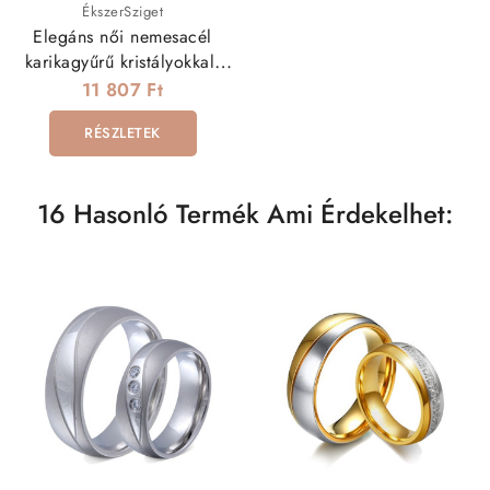
ÉkszerSziget
Elegáns női nemesacél
karikagyűrű kristályokkal,
dupla hullám mintával
11 807 Ft
RÉSZLETEK
16 Hasonló Termék Ami Érdekelhet: