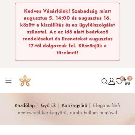
Kedves Vásárlóink! Szabadság miatt
augusztus 5. 14:00 és augusztus 16.
között a kiszállítás és az ügyfélszolgálat
szünetel. Az ez idő alatt beérkező
rendeléseket és üzeneteket augusztus
17-től dolgozzuk fel. Köszönjük a
türelmet!
0
0
Kezdőlap
Gyűrűk
Karikagyűrű
Elegáns férfi
nemesacél karikagyűrű, dupla hullám mintával