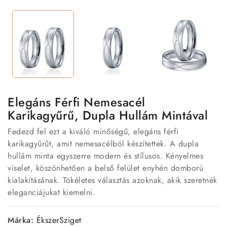
Elegáns Férfi Nemesacél
Karikagyűrű, Dupla Hullám Mintával
Fedezd fel ezt a kiváló minőségű, elegáns férfi
karikagyűrűt, amit nemesacélból készítettek. A dupla
hullám minta egyszerre modern és stílusos. Kényelmes
viselet, köszönhetően a belső felület enyhén domború
kialakításának. Tökéletes választás azoknak, akik szeretnék
eleganciájukat kiemelni.
Márka:
ÉkszerSziget