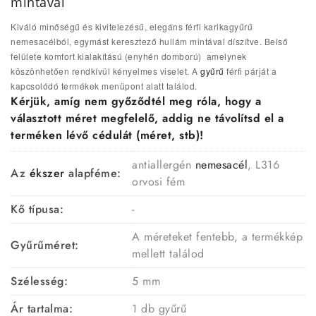
mintával
Kiváló minőségű és kivitelezésű, elegáns férfi karikagyűrű
nemesacélból, egymást keresztező hullám mintával díszítve. Belső
felülete komfort kialakítású (enyhén domború) amelynek
köszönhetően rendkívül kényelmes viselet. A
gyűrű
férfi párját a
kapcsolódó termékek menüpont alatt találod.
Kérjük, amíg nem győződtél meg róla, hogy a
választott méret megfelelő, addig ne távolítsd el a
terméken lévő cédulát (méret, stb)!
antiallergén
nemesacél
, L316
Az
ékszer
alapféme:
orvosi fém
Kő típusa:
-
A méreteket fentebb, a termékkép
Gyűrűméret:
mellett találod
Szélesség:
5 mm
Ár tartalma:
1 db gyűrű