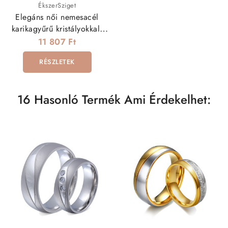
ÉkszerSziget
Elegáns női nemesacél
karikagyűrű kristályokkal,
dupla hullám mintával
11 807 Ft
RÉSZLETEK
16 Hasonló Termék Ami Érdekelhet: