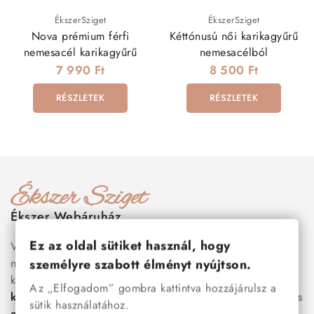
ÉkszerSziget
ÉkszerSziget
Nova prémium férfi
Kéttónusú női karikagyűrű
nemesacél karikagyűrű
nemesacélból
7 990 Ft
8 500 Ft
RÉSZLETEK
RÉSZLETEK
Ékszer Webáruház
Ez az oldal sütiket használ, hogy
Válogass több száz prémium minőségű, stílusos és tartós
nemesacél ékszer és orvosi fém ékszer közül, amelyek
személyre szabott élményt nyújtson.
között megtalálhatók a legnépszerűbb darabok is:
férfi
Az „Elfogadom” gombra kattintva hozzájárulsz a
karkötők
, női
nyakláncok
,
karikagyűrűk
,
fülbevalók
és
sütik használatához.
esküvői kiegészítők
egyaránt. Webáruházunkban a