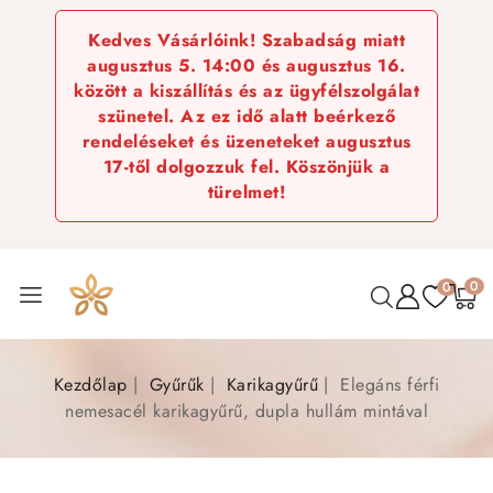
Kedves Vásárlóink! Szabadság miatt
augusztus 5. 14:00 és augusztus 16.
között a kiszállítás és az ügyfélszolgálat
szünetel. Az ez idő alatt beérkező
rendeléseket és üzeneteket augusztus
17-től dolgozzuk fel. Köszönjük a
türelmet!
0
0
Kezdőlap
Gyűrűk
Karikagyűrű
Elegáns férfi
nemesacél karikagyűrű, dupla hullám mintával