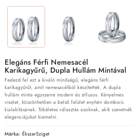
Elegáns Férfi Nemesacél
Karikagyűrű, Dupla Hullám Mintával
Fedezd fel ezt a kiváló minőségű, elegáns férfi
karikagyűrűt, amit nemesacélból készítettek. A dupla
hullám minta egyszerre modern és stílusos. Kényelmes
viselet, köszönhetően a belső felület enyhén domború
kialakításának. Tökéletes választás azoknak, akik szeretnék
eleganciájukat kiemelni.
Márka:
ÉkszerSziget