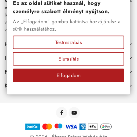
karkötők
, női
nyakláncok
,
karikagyűrűk
,
fülbevalók
és
Ez az oldal sütiket használ, hogy
esküvői kiegészítők
egyaránt. Webáruházunkban a
személyre szabott élményt nyújtson.
legújabb trendeket követő, mégis időtálló ékszerek közül
Az „Elfogadom” gombra kattintva hozzájárulsz a
választhatsz – legyen szó ajándékról, mindennapi
sütik használatához.
viseletről vagy különleges alkalmakról.
Testreszabás
Hasznos
Információk
Elutasítás
Fiókod
Elfogadom
Kapcsolat
© 2026 - Ékszer Sziget Webáruház