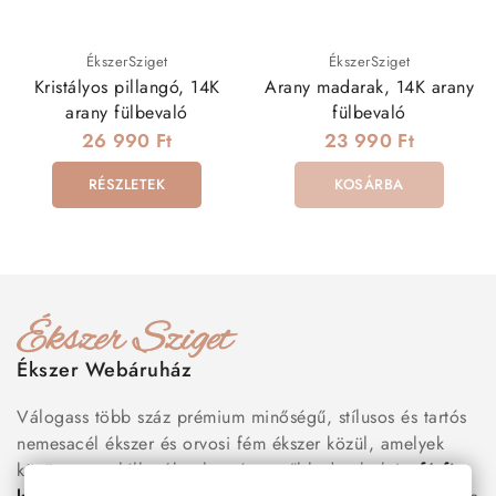
ÉkszerSziget
ÉkszerSziget
Kristályos pillangó, 14K
Arany madarak, 14K arany
arany fülbevaló
fülbevaló
26 990 Ft
23 990 Ft
RÉSZLETEK
KOSÁRBA
Ékszer Webáruház
Válogass több száz prémium minőségű, stílusos és tartós
nemesacél ékszer és orvosi fém ékszer közül, amelyek
között megtalálhatók a legnépszerűbb darabok is:
férfi