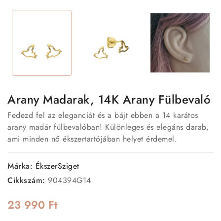
Arany Madarak, 14K Arany Fülbevaló
Fedezd fel az eleganciát és a bájt ebben a 14 karátos
arany madár fülbevalóban! Különleges és elegáns darab,
ami minden nő ékszertartójában helyet érdemel.
Márka:
ÉkszerSziget
Cikkszám:
904394G14
23 990 Ft