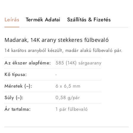
Leírás
Termék Adatai
Szállítás & Fizetés
Madarak, 14K arany stekkeres fülbevaló
14 karátos aranyból készült, madár alakú fülbevaló pár.
Az ékszer alapféme:
585 (14K) sárgaarany
Kő típusa:
-
Méretek (~):
6 x 6,5 mm
Súly (~):
0,58 g/pár
Ár tartalma:
1 pár fülbevaló