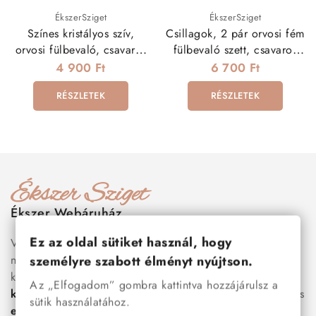
ÉkszerSziget
ÉkszerSziget
Színes kristályos szív,
Csillagok, 2 pár orvosi fém
orvosi fülbevaló, csavaros
fülbevaló szett, csavaros
véggel
zárral
4 900 Ft
6 700 Ft
RÉSZLETEK
RÉSZLETEK
Ékszer Webáruház
Ez az oldal sütiket használ, hogy
Válogass több száz prémium minőségű, stílusos és tartós
nemesacél ékszer és orvosi fém ékszer közül, amelyek
személyre szabott élményt nyújtson.
között megtalálhatók a legnépszerűbb darabok is:
férfi
Az „Elfogadom” gombra kattintva hozzájárulsz a
karkötők
, női
nyakláncok
,
karikagyűrűk
,
fülbevalók
és
sütik használatához.
esküvői kiegészítők
egyaránt. Webáruházunkban a