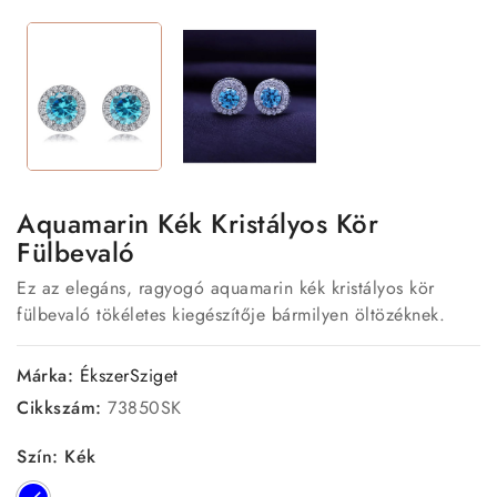
Aquamarin Kék Kristályos Kör
Fülbevaló
Ez az elegáns, ragyogó aquamarin kék kristályos kör
fülbevaló tökéletes kiegészítője bármilyen öltözéknek.
Márka:
ÉkszerSziget
Cikkszám:
73850SK
Szín: Kék
Kék