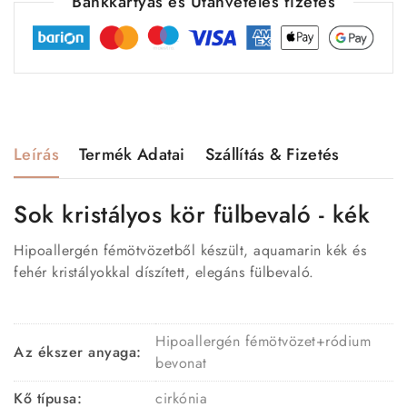
Bankkártyás és Utánvételes fizetés
Leírás
Termék Adatai
Szállítás & Fizetés
Sok kristályos kör fülbevaló - kék
Hipoallergén fémötvözetből készült, aquamarin kék és
fehér kristályokkal díszített, elegáns fülbevaló.
Hipoallergén fémötvözet+ródium
Az ékszer anyaga:
bevonat
Kő típusa:
cirkónia