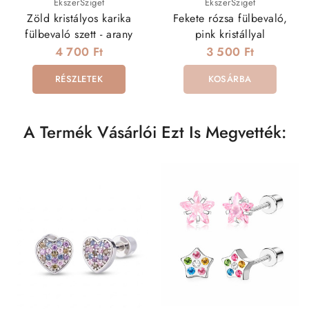
ÉkszerSziget
ÉkszerSziget
Zöld kristályos karika
Fekete rózsa fülbevaló,
fülbevaló szett - arany
pink kristállyal
4 700 Ft
3 500 Ft
RÉSZLETEK
KOSÁRBA
A Termék Vásárlói Ezt Is Megvették: