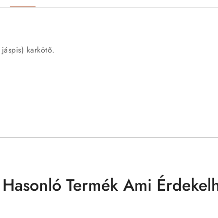
jáspis) karkötő.
 Hasonló Termék Ami Érdekelh