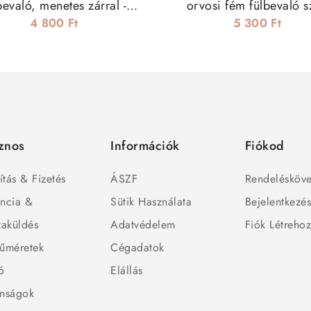
bevaló, menetes zárral -
orvosi fém fülbevaló s
gyöngyház
4 800 Ft
5 300 Ft
znos
Információk
Fiókod
ítás & Fizetés
ÁSZF
Rendelésköve
ncia &
Sütik Használata
Bejelentkezé
zaküldés
Adatvédelem
Fiók Létreho
űméretek
Cégadatok
ó
Elállás
nságok