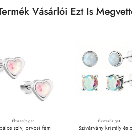
Termék Vásárlói Ezt Is Megvett
ÉkszerSziget
ÉkszerSziget
álos szív, orvosi fém
Szivárvány kristály és 