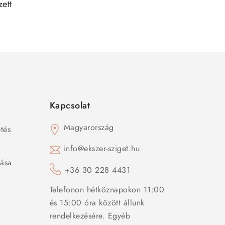
zett
Kapcsolat
Magyarország
tés
s
info@ekszer-sziget.hu
zása
+36 30 228 4431
Telefonon hétköznapokon 11:00
és 15:00 óra között állunk
rendelkezésére. Egyéb