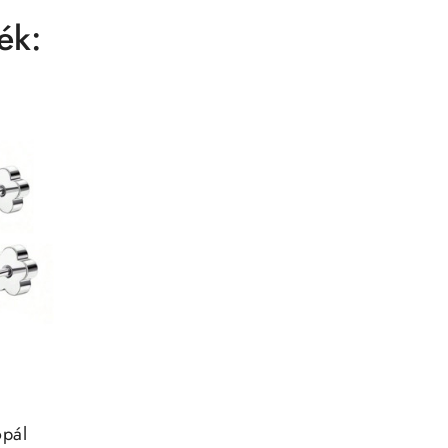
ék:
opál