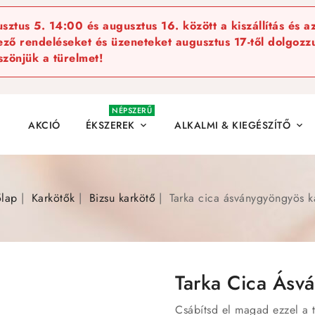
ztus 5. 14:00 és augusztus 16. között a kiszállítás és a
kező rendeléseket és üzeneteket augusztus 17-től dolgozzu
szönjük a türelmet!
NÉPSZERŰ
AKCIÓ
ÉKSZEREK
ALKALMI & KIEGÉSZÍTŐ


lap
Karkötők
Bizsu karkötő
Tarka cica ásványgyöngyös k
Tarka Cica Ásv
Csábítsd el magad ezzel a 