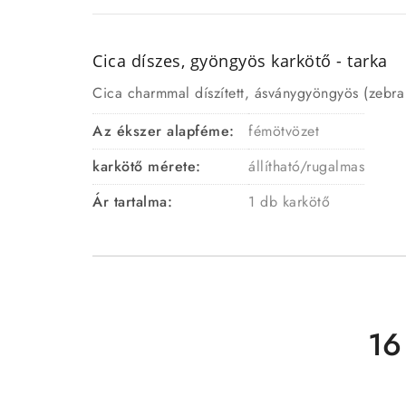
Cica díszes, gyöngyös karkötő - tarka
Cica charmmal díszített, ásványgyöngyös (zebra 
Az ékszer alapféme:
fémötvözet
karkötő mérete:
állítható/rugalmas
Ár tartalma:
1 db karkötő
16