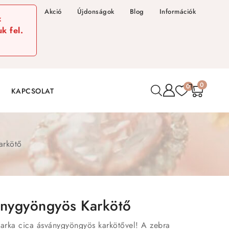
Akció
Újdonságok
Blog
Információk
z
k fel.
0
0
KAPCSOLAT
arkötő
ánygyöngyös Karkötő
tarka cica ásványgyöngyös karkötővel! A zebra