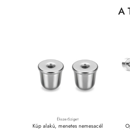
A 
ÉkszerSziget
Kúp alakú, menetes nemesacél
Op