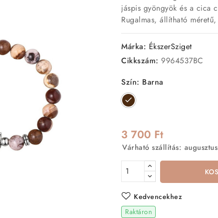
jáspis gyöngyök és a cica 
Rugalmas, állítható méretű,
Márka:
ÉkszerSziget
Cikkszám:
9964537BC
Szín: Barna
Barna
3 700 Ft
Várható szállítás: augusztus
KO
Kedvencekhez
Raktáron