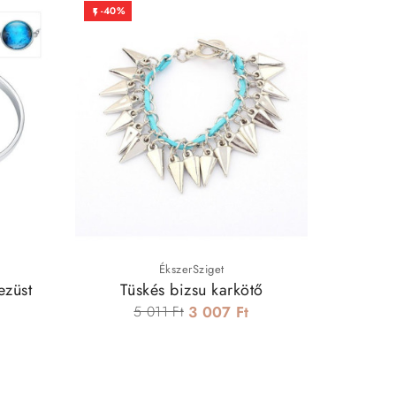
-40%
-70%


ÉkszerSziget
ezüst
Tüskés bizsu karkötő
Lil
5 011 Ft
3 007 Ft