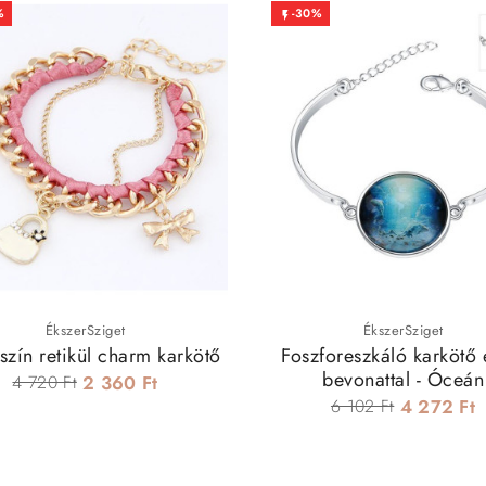
%
-30%

ÉkszerSziget
ÉkszerSziget
szín retikül charm karkötő
Foszforeszkáló karkötő 
bevonattal - Óceán
4 720 Ft
2 360 Ft
6 102 Ft
4 272 Ft