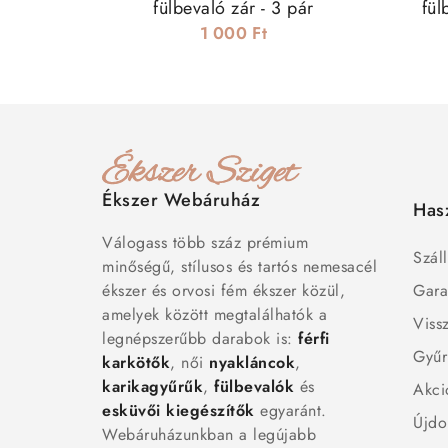
fülbevaló zár - 3 pár
fül
1 000 Ft
Ékszer Webáruház
Has
Válogass több száz prémium
Száll
minőségű, stílusos és tartós nemesacél
ékszer és orvosi fém ékszer közül,
Gara
amelyek között megtalálhatók a
Viss
legnépszerűbb darabok is:
férfi
Gyűr
karkötők
, női
nyakláncok
,
karikagyűrűk
,
fülbevalók
és
Akci
esküvői kiegészítők
egyaránt.
Újdo
Webáruházunkban a legújabb