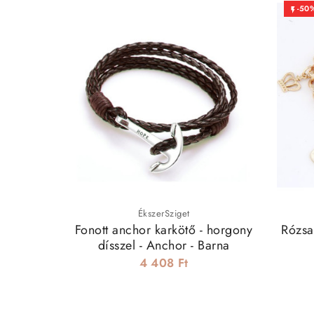
-50

ÉkszerSziget
Fonott anchor karkötő - horgony
Rózsa
dísszel - Anchor - Barna
4 408 Ft