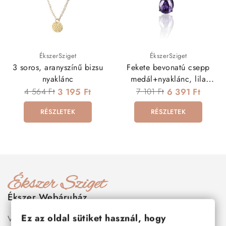
ÉkszerSziget
ÉkszerSziget
3 soros, aranyszínű bizsu
Fekete bevonatú csepp
nyaklánc
medál+nyaklánc, lila
kristállyal
4 564 Ft
3 195 Ft
7 101 Ft
6 391 Ft
RÉSZLETEK
RÉSZLETEK
Ékszer Webáruház
Ez az oldal sütiket használ, hogy
Válogass több száz prémium minőségű, stílusos és tartós