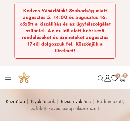
Kedves Vásárlóink! Szabadság miatt
augusztus 5. 14:00 és augusztus 16.
között a kiszállítás és az ügyfélszolgálat
szünetel. Az ez idő alatt beérkező
rendeléseket és üzeneteket augusztus
17-től dolgozzuk fel. Köszönjük a
türelmet!
0
0
Kezdőlap
Nyakláncok
Bizsu nyaklánc
Ródiumozott,
zafírkék köves csepp ékszer szett