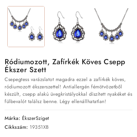
Ródiumozott, Zafírkék Köves Csepp
Ékszer Szett
Csepegtess varázslatot magadra ezzel a zafírkék köves,
ródiumozott ékszerszettel! Antiallergén fémötvözetből
készült, csepp alakú üvegkristályokkal díszített nyakéket és
fülbevalót találsz benne. Légy ellenállhatatlan!
Márka:
ÉkszerSziget
Cikkszám:
19351XB