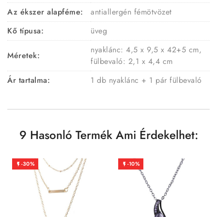
Az ékszer alapféme:
antiallergén fémötvözet
Kő típusa:
üveg
nyaklánc: 4,5 x 9,5 x 42+5 cm,
Méretek:
fülbevaló: 2,1 x 4,4 cm
Ár tartalma:
1 db nyaklánc + 1 pár fülbevaló
9 Hasonló Termék Ami Érdekelhet:
-30%
-10%

