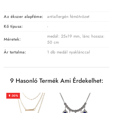
Az ékszer alapféme:
antiallergén fémötvözet
Kő típusa:
-
medál: 25x19
mm,
lánc hossza:
Méretek:
50 cm
Ár tartalma:
1 db medál nyaklánccal
9 Hasonló Termék Ami Érdekelhet:
-30%
