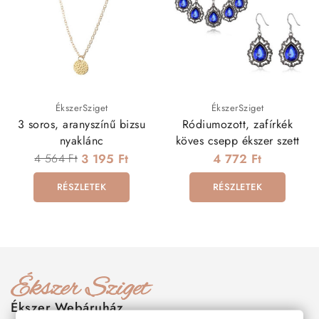
ÉkszerSziget
ÉkszerSziget
3 soros, aranyszínű bizsu
Ródiumozott, zafírkék
nyaklánc
köves csepp ékszer szett
4 564 Ft
3 195 Ft
4 772 Ft
RÉSZLETEK
RÉSZLETEK
Ékszer Webáruház