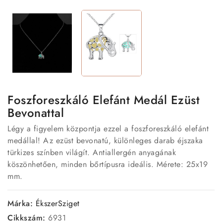
Foszforeszkáló Elefánt Medál Ezüst
Bevonattal
Légy a figyelem központja ezzel a foszforeszkáló elefánt
medállal! Az ezüst bevonatú, különleges darab éjszaka
türkizes színben világít. Antiallergén anyagának
köszönhetően, minden bőrtípusra ideális. Mérete: 25x19
mm.
Márka:
ÉkszerSziget
Cikkszám:
6931