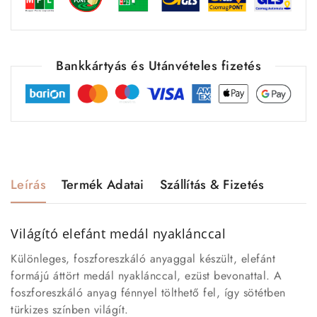
Bankkártyás és Utánvételes fizetés
Leírás
Termék Adatai
Szállítás & Fizetés
Világító elefánt medál nyaklánccal
Különleges, foszforeszkáló anyaggal készült, elefánt
formájú áttört medál nyaklánccal, ezüst bevonattal. A
foszforeszkáló anyag fénnyel tölthető fel, így sötétben
türkizes színben világít.