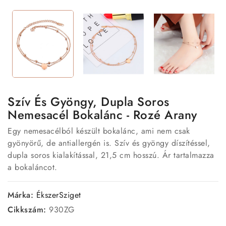
Szív És Gyöngy, Dupla Soros
Nemesacél Bokalánc - Rozé Arany
Egy nemesacélból készült bokalánc, ami nem csak
gyönyörű, de antiallergén is. Szív és gyöngy díszítéssel,
dupla soros kialakítással, 21,5 cm hosszú. Ár tartalmazza
a bokaláncot.
Márka:
ÉkszerSziget
Cikkszám:
930ZG