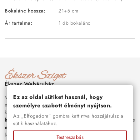
Bokalánc hossza:
21+5 cm
Ár tartalma:
1 db bokalánc
Ékszer Webáruház
Ez az oldal sütiket használ, hogy
Válogass több száz prémium minőségű, stílusos és tartós
nemesacél ékszer és orvosi fém ékszer közül, amelyek
személyre szabott élményt nyújtson.
között megtalálhatók a legnépszerűbb darabok is:
férfi
Az „Elfogadom” gombra kattintva hozzájárulsz a
karkötők
, női
nyakláncok
,
karikagyűrűk
,
fülbevalók
és
sütik használatához.
esküvői kiegészítők
egyaránt. Webáruházunkban a
legújabb trendeket követő, mégis időtálló ékszerek közül
Testreszabás