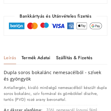
Bankkártyás és Utánvételes fizetés
Leírás
Termék Adatai
Szállítás & Fizetés
Dupla soros bokalánc nemesacélból - szívek
és gyöngyök
Antiallergén, kiváló minőségű nemesacélból készült dupla
soros bokalánc, szív formával és gömbökkel díszítve,
tartós (PVD) rozé arany bevonattal.
Az ékszer alapféme:
316L nemesacél (orvosi fém)