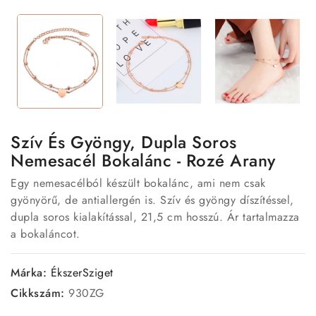
Szív És Gyöngy, Dupla Soros
Nemesacél Bokalánc - Rozé Arany
Egy nemesacélból készült bokalánc, ami nem csak
gyönyörű, de antiallergén is. Szív és gyöngy díszítéssel,
dupla soros kialakítással, 21,5 cm hosszú. Ár tartalmazza
a bokaláncot.
Márka:
ÉkszerSziget
Cikkszám:
930ZG