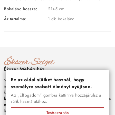
Bokalánc hossza:
21+5 cm
Ár tartalma:
1 db bokalánc
Ékszer Webáruház
Ez az oldal sütiket használ, hogy
Válogass több száz prémium minőségű, stílusos és tartós
nemesacél ékszer és orvosi fém ékszer közül, amelyek
személyre szabott élményt nyújtson.
között megtalálhatók a legnépszerűbb darabok is:
férfi
Az „Elfogadom” gombra kattintva hozzájárulsz a
karkötők
, női
nyakláncok
,
karikagyűrűk
,
fülbevalók
és
sütik használatához.
esküvői kiegészítők
egyaránt. Webáruházunkban a
legújabb trendeket követő, mégis időtálló ékszerek közül
Testreszabás