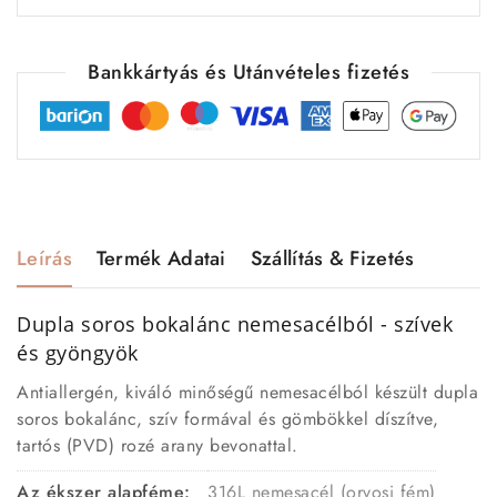
Bankkártyás és Utánvételes fizetés
Leírás
Termék Adatai
Szállítás & Fizetés
Dupla soros bokalánc nemesacélból - szívek
és gyöngyök
Antiallergén, kiváló minőségű nemesacélból készült dupla
soros bokalánc, szív formával és gömbökkel díszítve,
tartós (PVD) rozé arany bevonattal.
Az ékszer alapféme:
316L nemesacél (orvosi fém)