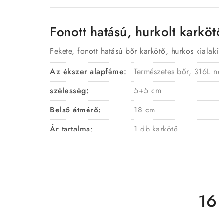
Fonott hatású, hurkolt karkö
Fekete, fonott hatású bőr karkötő, hurkos kialak
Az ékszer alapféme:
Természetes bőr, 316L 
szélesség:
5+5 cm
Belső átmérő:
18 cm
Ár tartalma:
1 db karkötő
16