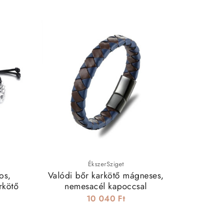
ÉkszerSziget
os,
Valódi bőr karkötő mágneses,
Poker 
rkötő
nemesacél kapoccsal
10 040 Ft