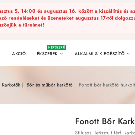
ztus 5. 14:00 és augusztus 16. között a kiszállítás és a
kező rendeléseket és üzeneteket augusztus 17-től dolgozzu
szönjük a türelmet!
NÉPSZERŰ
AKCIÓ
ÉKSZEREK
ALKALMI & KIEGÉSZÍTŐ


Karkötők
Bőr és műbőr karkötő
Fonott bőr karkötő hurkol
Fonott Bőr Kark
Stílusos, letisztult férfi ka