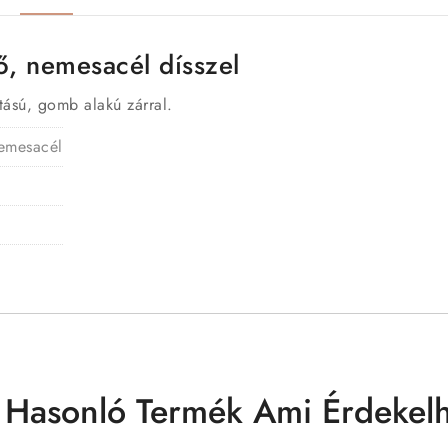
tő, nemesacél dísszel
ítású, gomb alakú zárral.
nemesacél
 Hasonló Termék Ami Érdekelh