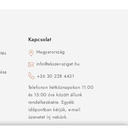
Kapcsolat
Magyarország
tés
s
info@ekszer-sziget.hu
zása
+36 30 228 4431
Telefonon hétköznapokon 11:00
és 15:00 óra között állunk
rendelkezésére. Egyéb
időpontban kérjük, e-mail
üzenetet írj nekünk.