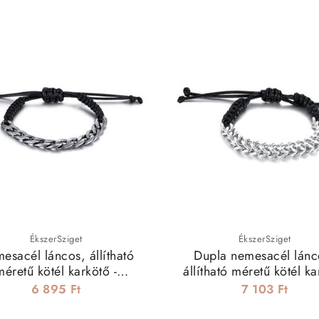
ÉkszerSziget
ÉkszerSziget
esacél láncos, állítható
Dupla nemesacél lánc
méretű kötél karkötő -
állítható méretű kötél ka
fekete,szürke
6 895 Ft
7 103 Ft