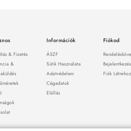
znos
Információk
Fiókod
ítás & Fizetés
ÁSZF
Rendelésköve
ncia &
Sütik Használata
Bejelentkezé
zaküldés
Adatvédelem
Fiók Létreho
űméretek
Cégadatok
ó
Elállás
nságok
solat