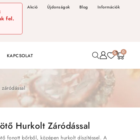
Akció
Újdonságok
Blog
Információk
z
k fel.
0
0
KAPCSOLAT
t záródással
ötő Hurkolt Záródással
rkötő fonott bőrből, középen hurkolt díszítéssel. A