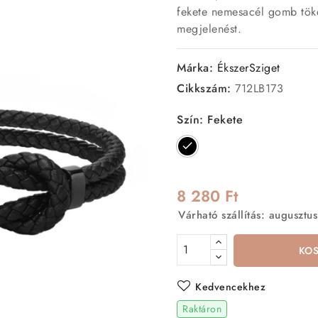
fekete nemesacél gomb töké
megjelenést.
Márka:
ÉkszerSziget
Cikkszám:
712LB173
Szín: Fekete
Fekete
8 280 Ft
Várható szállítás: augusztus
KO
Kedvencekhez
Raktáron