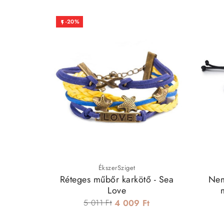
-20%

ÉkszerSziget
Réteges műbőr karkötő - Sea
Nem
Love
5 011 Ft
4 009 Ft