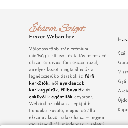
Ékszer Webáruház
Has
Válogass több száz prémium
Száll
minőségű, stílusos és tartós nemesacél
ékszer és orvosi fém ékszer közül,
Gara
amelyek között megtalálhatók a
Viss
legnépszerűbb darabok is:
férfi
Gyűr
karkötők
, női
nyakláncok
,
karikagyűrűk
,
fülbevalók
és
Akci
esküvői kiegészítők
egyaránt.
Újdo
Webáruházunkban a legújabb
Kapc
trendeket követő, mégis időtálló
ékszerek közül választhatsz – legyen
szó ajándékról, mindennapi viseletről