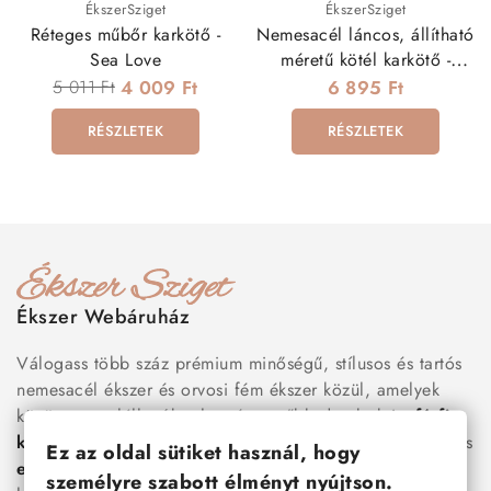
ÉkszerSziget
ÉkszerSziget
Réteges műbőr karkötő -
Nemesacél láncos, állítható
Sea Love
méretű kötél karkötő -
fekete,szürke
5 011 Ft
4 009 Ft
6 895 Ft
RÉSZLETEK
RÉSZLETEK
Ékszer Webáruház
Válogass több száz prémium minőségű, stílusos és tartós
nemesacél ékszer és orvosi fém ékszer közül, amelyek
között megtalálhatók a legnépszerűbb darabok is:
férfi
karkötők
, női
nyakláncok
,
karikagyűrűk
,
fülbevalók
és
Ez az oldal sütiket használ, hogy
esküvői kiegészítők
egyaránt. Webáruházunkban a
személyre szabott élményt nyújtson.