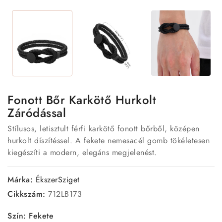
Fonott Bőr Karkötő Hurkolt
Záródással
Stílusos, letisztult férfi karkötő fonott bőrből, középen
hurkolt díszítéssel. A fekete nemesacél gomb tökéletesen
kiegészíti a modern, elegáns megjelenést.
Márka:
ÉkszerSziget
Cikkszám:
712LB173
Szín: Fekete