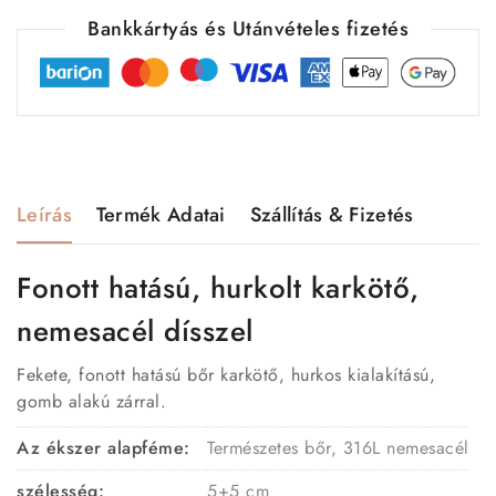
Bankkártyás és Utánvételes fizetés
Leírás
Termék Adatai
Szállítás & Fizetés
Fonott hatású, hurkolt karkötő,
nemesacél dísszel
Fekete, fonott hatású bőr karkötő, hurkos kialakítású,
gomb alakú zárral.
Az ékszer alapféme:
Természetes bőr, 316L nemesacél
szélesség:
5+5 cm