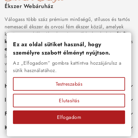
Ékszer Webáruház
Válogass több száz prémium minőségű, stílusos és tartós
nemesacél ékszer és orvosi fém ékszer közül, amelyek
között megtalálhatók a legnépszerűbb darabok is:
férfi
karkötők
, női
nyakláncok
,
karikagyűrűk
,
fülbevalók
és
Ez az oldal sütiket használ, hogy
esküvői kiegészítők
egyaránt. Webáruházunkban a
személyre szabott élményt nyújtson.
legújabb trendeket követő, mégis időtálló ékszerek közül
Az „Elfogadom” gombra kattintva hozzájárulsz a
választhatsz – legyen szó ajándékról, mindennapi
sütik használatához.
viseletről vagy különleges alkalmakról.
Testreszabás
Hasznos
Információk
Elutasítás
Fiókod
Elfogadom
Kapcsolat