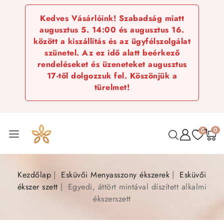
Kedves Vásárlóink! Szabadság miatt
augusztus 5. 14:00 és augusztus 16.
között a kiszállítás és az ügyfélszolgálat
szünetel. Az ez idő alatt beérkező
rendeléseket és üzeneteket augusztus
17-től dolgozzuk fel. Köszönjük a
türelmet!
0
0
Kezdőlap
Esküvői Menyasszony ékszerek
Esküvői
ékszer szett
Egyedi, áttört mintával díszített alkalmi
ékszerszett