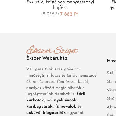
Exkluzív, kristályos menyasszonyi
El
hajfésű
gyö
8 935 Ft
7 862 Ft
Ékszer Webáruház
Has
Válogass több száz prémium
Száll
minőségű, stílusos és tartós nemesacél
ékszer és orvosi fém ékszer közül,
Gara
amelyek között megtalálhatók a
Viss
legnépszerűbb darabok is:
férfi
Gyűr
karkötők
, női
nyakláncok
,
karikagyűrűk
,
fülbevalók
és
Akci
esküvői kiegészítők
egyaránt.
Újdo