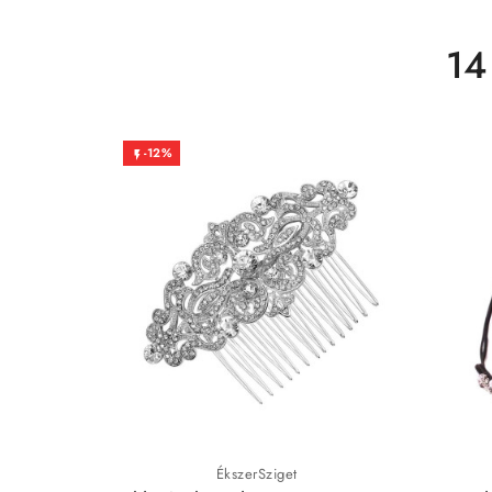
14
-12%

ÉkszerSziget