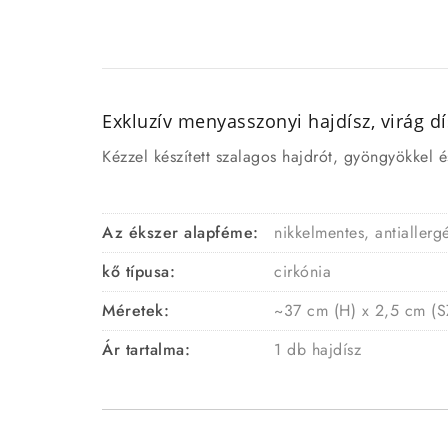
Exkluzív menyasszonyi hajdísz, virág d
Kézzel készített szalagos hajdrót, gyöngyökkel é
Az ékszer alapféme:
nikkelmentes, antialler
kő típusa:
cirkónia
Méretek:
~37 cm (H) x 2,5 cm (S
Ár tartalma:
1 db hajdísz