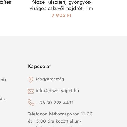
ített
Kézzel készített, gyöngyös-
Kristá
virágos esküvői hajdrót - 1m
7 905 Ft
Kapcsolat
Magyarország
tés
s
info@ekszer-sziget.hu
zása
+36 30 228 4431
Telefonon hétköznapokon 11:00
és 15:00 óra között állunk