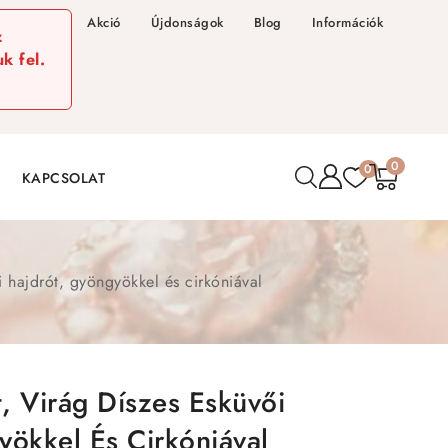
Akció
Újdonságok
Blog
Információk
z
k fel.
0
0
KAPCSOLAT
ői hajdrót, gyöngyökkel és cirkóniával
t, Virág Díszes Esküvői
yökkel És Cirkóniával