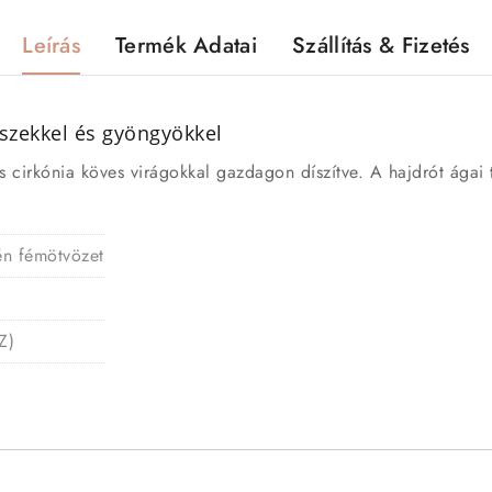
Leírás
Termék Adatai
Szállítás & Fizetés
íszekkel és gyöngyökkel
s cirkónia köves virágokkal gazdagon díszítve. A hajdrót ágai 
gén fémötvözet
Z)