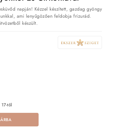
sküvőd napján! Kézzel készített, gazdag gyöngy
ótunkkal, ami lenyűgözően feldobja frizurád.
ötvözetből készült.
 17-től
SÁRBA