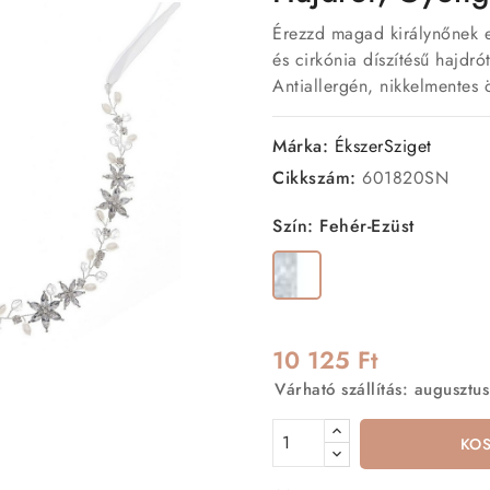
Érezzd magad királynőnek e
és cirkónia díszítésű hajdr
Antiallergén, nikkelmentes 
Márka:
ÉkszerSziget
Cikkszám:
601820SN
Szín: Fehér-Ezüst
Fehér-
Ezüst
10 125 Ft
Várható szállítás: augusztus
KO