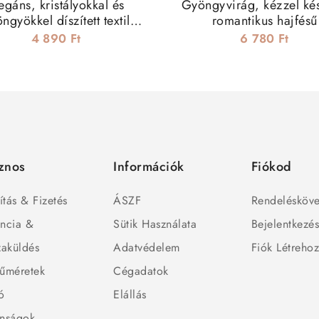
egáns, kristályokkal és
Gyöngyvirág, kézzel kész
ngyökkel díszített textil
romantikus hajfésű
hajdísz
4 890 Ft
6 780 Ft
znos
Információk
Fiókod
ítás & Fizetés
ÁSZF
Rendelésköve
ncia &
Sütik Használata
Bejelentkezé
zaküldés
Adatvédelem
Fiók Létreho
űméretek
Cégadatok
ó
Elállás
nságok