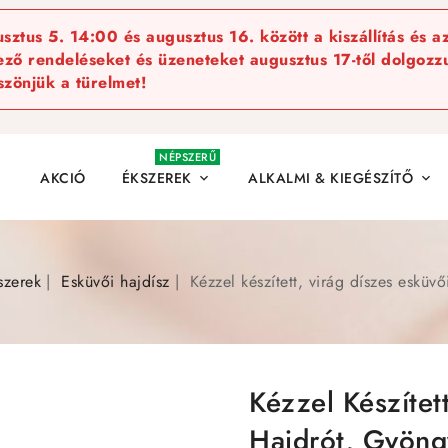
ztus 5. 14:00 és augusztus 16. között a kiszállítás és a
kező rendeléseket és üzeneteket augusztus 17-től dolgozzu
szönjük a türelmet!
NÉPSZERŰ
AKCIÓ
ÉKSZEREK
ALKALMI & KIEGÉSZÍTŐ


szerek
Esküvői hajdísz
Kézzel készített, virág díszes esküv
Kézzel Készítet
Hajdrót, Gyöng