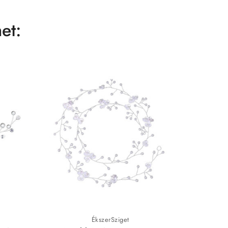
et:
ÉkszerSziget