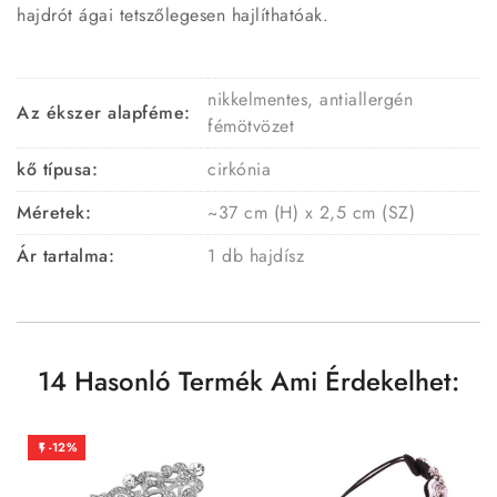
hajdrót ágai tetszőlegesen hajlíthatóak.
nikkelmentes, antiallergén
Az ékszer alapféme:
fémötvözet
kő típusa:
cirkónia
Méretek:
~37 cm (H) x 2,5 cm (SZ)
Ár tartalma:
1 db hajdísz
14 Hasonló Termék Ami Érdekelhet:
-12%
