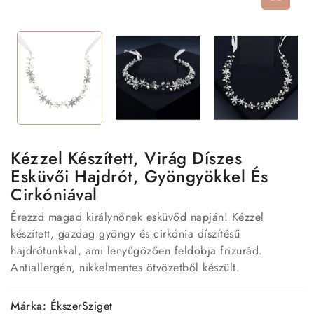
Kézzel Készített, Virág Díszes
Esküvői Hajdrót, Gyöngyökkel És
Cirkóniával
Érezzd magad királynőnek esküvőd napján! Kézzel
készített, gazdag gyöngy és cirkónia díszítésű
hajdrótunkkal, ami lenyűgözően feldobja frizurád.
Antiallergén, nikkelmentes ötvözetből készült.
Márka:
ÉkszerSziget