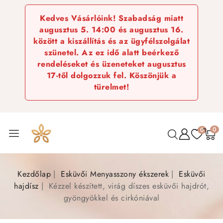
Kedves Vásárlóink! Szabadság miatt
augusztus 5. 14:00 és augusztus 16.
között a kiszállítás és az ügyfélszolgálat
szünetel. Az ez idő alatt beérkező
rendeléseket és üzeneteket augusztus
17-től dolgozzuk fel. Köszönjük a
türelmet!
0
0
Kezdőlap
Esküvői Menyasszony ékszerek
Esküvői
hajdísz
Kézzel készített, virág díszes esküvői hajdrót,
gyöngyökkel és cirkóniával