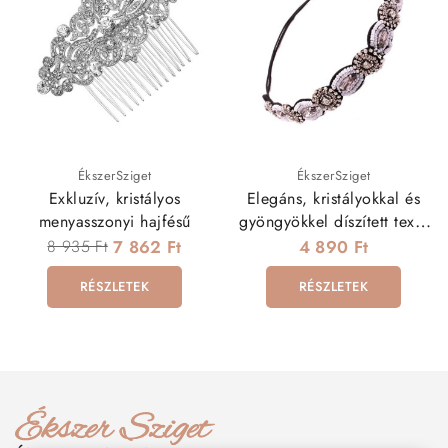
ÉkszerSziget
ÉkszerSziget
Exkluzív, kristályos
Elegáns, kristályokkal és
menyasszonyi hajfésű
gyöngyökkel díszített textil
hajdísz
8 935 Ft
7 862 Ft
4 890 Ft
RÉSZLETEK
RÉSZLETEK