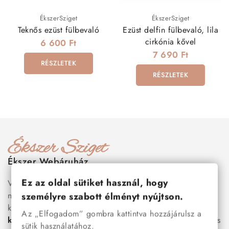
ÉkszerSziget
ÉkszerSziget
Teknős ezüst fülbevaló
Ezüst delfin fülbevaló, lila
cirkónia kővel
6 600 Ft
7 690 Ft
RÉSZLETEK
RÉSZLETEK
Ékszer Webáruház
Ez az oldal sütiket használ, hogy
Válogass több száz prémium minőségű, stílusos és tartós
nemesacél ékszer és orvosi fém ékszer közül, amelyek
személyre szabott élményt nyújtson.
között megtalálhatók a legnépszerűbb darabok is:
férfi
Az „Elfogadom” gombra kattintva hozzájárulsz a
karkötők
, női
nyakláncok
,
karikagyűrűk
,
fülbevalók
és
sütik használatához.