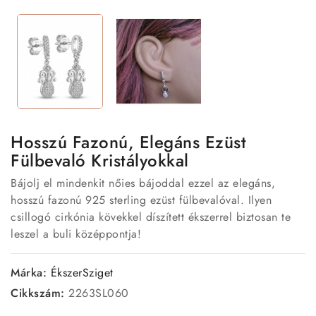
Hosszú Fazonú, Elegáns Ezüst
Fülbevaló Kristályokkal
Bájolj el mindenkit nőies bájoddal ezzel az elegáns,
hosszú fazonú 925 sterling ezüst fülbevalóval. Ilyen
csillogó cirkónia kövekkel díszített ékszerrel biztosan te
leszel a buli középpontja!
Márka:
ÉkszerSziget
Cikkszám:
2263SL060