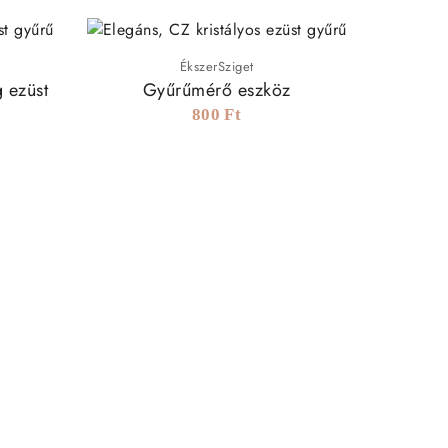
-25%

ÉkszerSziget
g ezüst
Gyűrűmérő eszköz
Ezüst
800 Ft