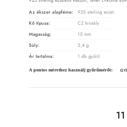
925 streling ezüstből készült, fehér cirkónia kö
Az ékszer alapféme:
925 sterling ezüst
Kő típusa:
CZ kristály
Magasság:
15 mm
Súly:
2,4 g
Ár tartalma:
1 db gyűrű
A pontos mérethez használj gyűrűmérőt:
GY
11