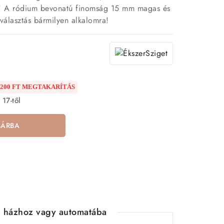
űrűt! A ródium bevonatú finomság 15 mm magas és
választás bármilyen alkalomra!
 200 FT MEGTAKARÍTÁS
 17-től
SÁRBA
ás házhoz vagy automatába