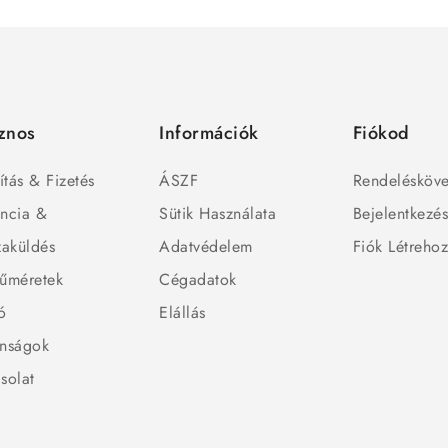
znos
Információk
Fiókod
ítás & Fizetés
ÁSZF
Rendelésköve
ncia &
Sütik Használata
Bejelentkezé
zaküldés
Adatvédelem
Fiók Létreho
űméretek
Cégadatok
ó
Elállás
nságok
solat