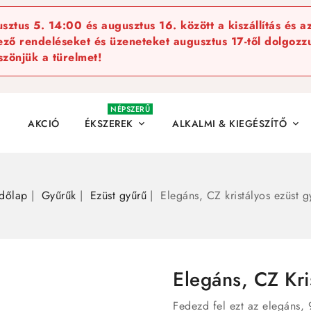
ztus 5. 14:00 és augusztus 16. között a kiszállítás és a
kező rendeléseket és üzeneteket augusztus 17-től dolgozzu
szönjük a türelmet!
NÉPSZERŰ
AKCIÓ
ÉKSZEREK
ALKALMI & KIEGÉSZÍTŐ


dőlap
Gyűrűk
Ezüst gyűrű
Elegáns, CZ kristályos ezüst g
Elegáns, CZ Kri
Fedezd fel ezt az elegáns, 