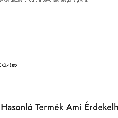
vekkel díszített, ródium bevonatú elegáns gyűrű.
ŰRŰMÉRŐ
 Hasonló Termék Ami Érdekelh