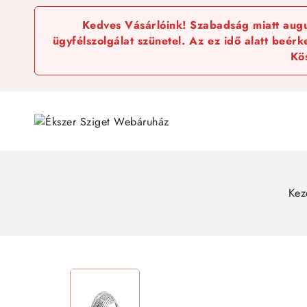
Kedves Vásárlóink! Szabadság miatt augus
ügyfélszolgálat szünetel. Az ez idő alatt beér
Kö
Kez