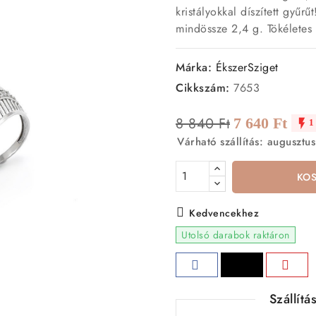
kristályokkal díszített gy
mindössze 2,4 g. Tökéletes 
Márka:
ÉkszerSziget
Cikkszám:
7653
8 840 Ft
7 640 Ft

1
Várható szállítás: augusztus
KO
Kedvencekhez
Utolsó darabok raktáron
Szállít