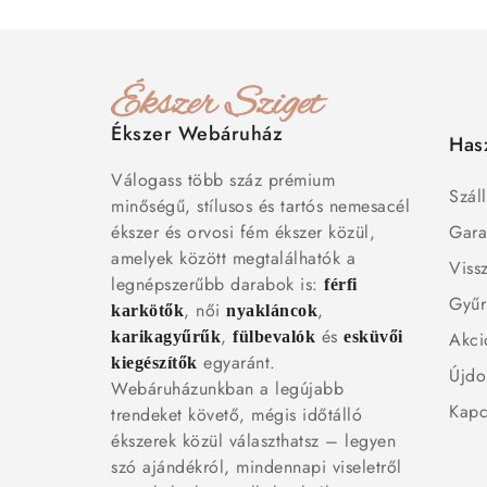
Ékszer Webáruház
Has
Válogass több száz prémium
Száll
minőségű, stílusos és tartós nemesacél
ékszer és orvosi fém ékszer közül,
Gara
amelyek között megtalálhatók a
Viss
legnépszerűbb darabok is:
férfi
Gyűr
, női
,
karkötők
nyakláncok
,
és
karikagyűrűk
fülbevalók
esküvői
Akci
egyaránt.
kiegészítők
Újdo
Webáruházunkban a legújabb
Kapc
trendeket követő, mégis időtálló
ékszerek közül választhatsz – legyen
szó ajándékról, mindennapi viseletről