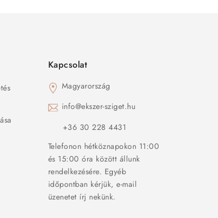
Kapcsolat
Magyarország
tés
s
info@ekszer-sziget.hu
zása
+36 30 228 4431
Telefonon hétköznapokon 11:00
és 15:00 óra között állunk
rendelkezésére. Egyéb
időpontban kérjük, e-mail
üzenetet írj nekünk.