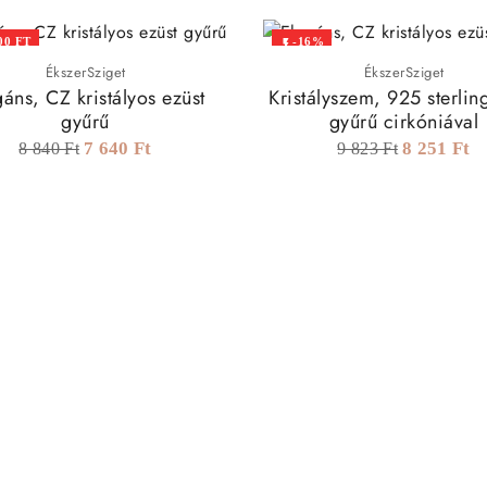
00 FT
-16%

ÉkszerSziget
ÉkszerSziget
áns, CZ kristályos ezüst
Kristályszem, 925 sterlin
gyűrű
gyűrű cirkóniával
7 640 Ft
8 251 Ft
8 840 Ft
9 823 Ft