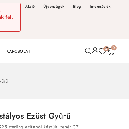
Akció
Újdonságok
Blog
Információk
z
k fel.
0
0
KAPCSOLAT
yűrű
stályos Ezüst Gyűrű
925 sterling ezüstből készült, fehér CZ