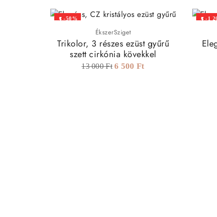
-50%
-1 2


ÉkszerSziget
Trikolor, 3 részes ezüst gyűrű
Eleg
szett cirkónia kövekkel
6 500 Ft
13 000 Ft