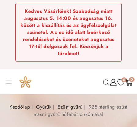
Kedves Vásárlóink! Szabadság miatt
augusztus 5. 14:00 és augusztus 16.
között a kiszállítás és az ügyfélszolgálat
szünetel. Az ez idő alatt beérkező
rendeléseket és üzeneteket augusztus
17-től dolgozzuk fel. Köszönjük a
türelmet!
0
0
Kezdőlap
Gyűrűk
Ezüst gyűrű
925 sterling ezüst
masni gyűrű hófehér cirkóniával