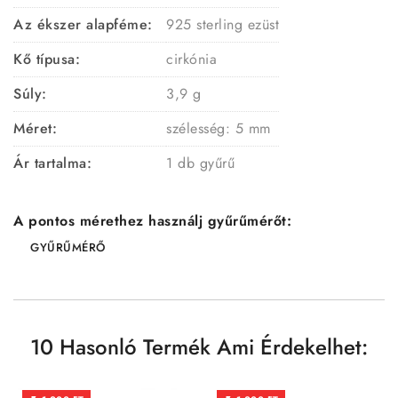
Az ékszer alapféme:
925 sterling ezüst
Kő típusa:
cirkónia
Súly:
3,9 g
Méret:
szélesség: 5 mm
Ár tartalma:
1 db gyűrű
A pontos mérethez használj gyűrűmérőt:
GYŰRŰMÉRŐ
10 Hasonló Termék Ami Érdekelhet: