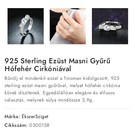
925 Sterling Ezüst Masni Gyűrű
Hófehér Cirkóniával
Bűvölj el mindenkit ezzel a finoman kidolgozott, 925
sterling ezüst masni gyűrűvel, melyet hófehér cirkónia
kövek díszítenek. Egyedülállóan elegáns és stílusos
választás, melynek súlya mindössze 3,9g.
Márka:
ÉkszerSziget
Cikkszám:
03001SR