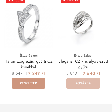
-1 200 FT
-1 200 FT


ÉkszerSziget
ÉkszerSziget
Háromszög ezüst gyűrű CZ
Elegáns, CZ kristályos ezüst
kövekkel
gyűrű
8 547 Ft
7 347 Ft
8 840 Ft
7 640 Ft
RÉSZLETEK
KOSÁRBA