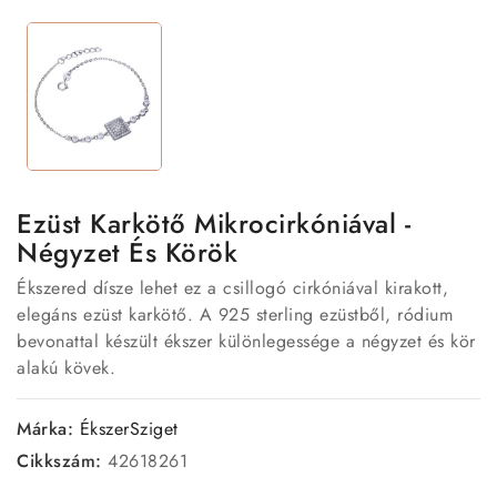
Ezüst Karkötő Mikrocirkóniával -
Négyzet És Körök
Ékszered dísze lehet ez a csillogó cirkóniával kirakott,
elegáns ezüst karkötő. A 925 sterling ezüstből, ródium
bevonattal készült ékszer különlegessége a négyzet és kör
alakú kövek.
Márka:
ÉkszerSziget
Cikkszám:
42618261