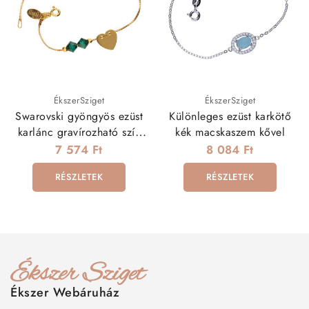
ÉkszerSziget
ÉkszerSziget
Swarovski gyöngyös ezüst
Különleges ezüst karkötő
karlánc gravírozható szív
kék macskaszem kővel
dísszel - aranyozott
7 574 Ft
8 084 Ft
RÉSZLETEK
RÉSZLETEK
Ékszer Webáruház