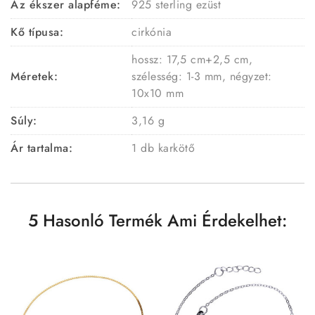
Az ékszer alapféme:
925 sterling ezüst
Kő típusa:
cirkónia
hossz: 17,5 cm+2,5 cm,
Méretek:
szélesség: 1-3 mm, négyzet:
10x10 mm
Súly:
3,16 g
Ár tartalma:
1 db karkötő
5 Hasonló Termék Ami Érdekelhet: