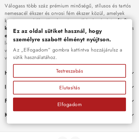
Válogass több száz prémium minőségű, stílusos és tartós
nemesacél ékszer és orvosi fém ékszer közül, amelyek
között megtalálhatók a legnépszerűbb darabok is:
férfi
karkötők
, női
nyakláncok
,
karikagyűrűk
,
fülbevalók
és
Ez az oldal sütiket használ, hogy
esküvői kiegészítők
egyaránt. Webáruházunkban a
személyre szabott élményt nyújtson.
legújabb trendeket követő, mégis időtálló ékszerek közül
Az „Elfogadom” gombra kattintva hozzájárulsz a
választhatsz – legyen szó ajándékról, mindennapi
sütik használatához.
viseletről vagy különleges alkalmakról.
Testreszabás
Hasznos
Információk
Elutasítás
Fiókod
Elfogadom
Kapcsolat