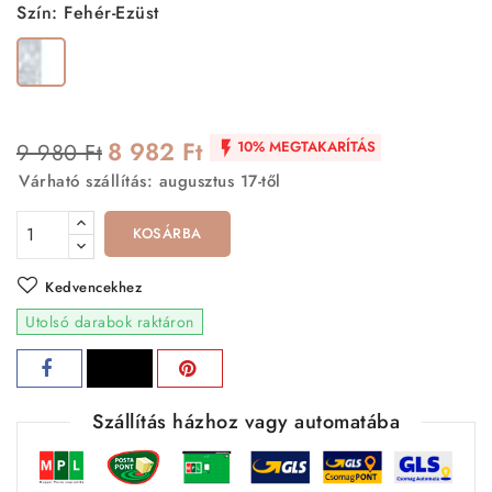
Szín: Fehér-Ezüst
Fehér-
Ezüst
8 982 Ft
10% MEGTAKARÍTÁS
9 980 Ft

Várható szállítás: augusztus 17-től
KOSÁRBA
Kedvencekhez
Utolsó darabok raktáron
Szállítás házhoz vagy automatába