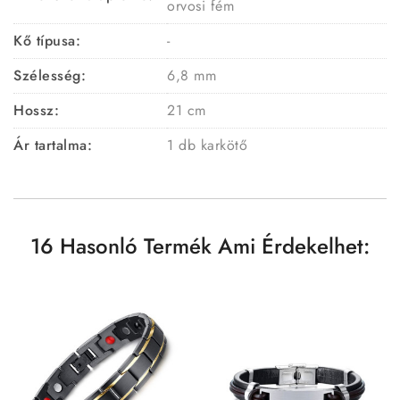
orvosi fém
Kő típusa:
-
Szélesség:
6,8 mm
Hossz:
21 cm
Ár tartalma:
1 db karkötő
16 Hasonló Termék Ami Érdekelhet: