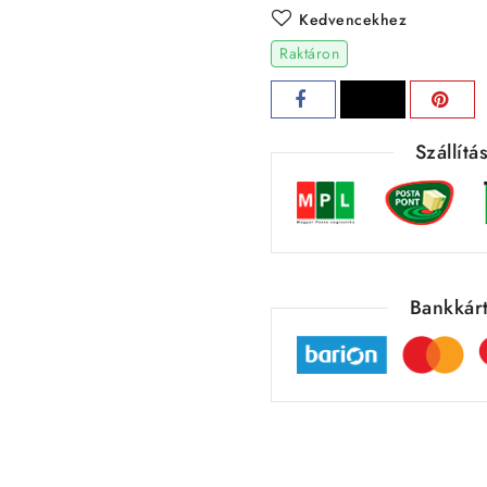
Kedvencekhez
Raktáron
Szállít
Bankkárt