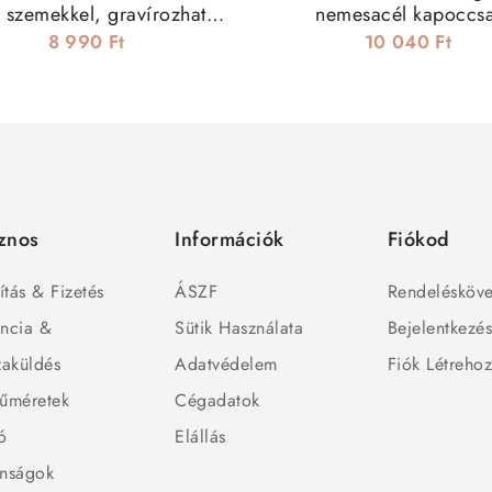
ú szemekkel, gravírozható
nemesacél kapoccsa
elemmel
8 990 Ft
10 040 Ft
znos
Információk
Fiókod
ítás & Fizetés
ÁSZF
Rendelésköve
ncia &
Sütik Használata
Bejelentkezé
zaküldés
Adatvédelem
Fiók Létreho
űméretek
Cégadatok
ó
Elállás
nságok