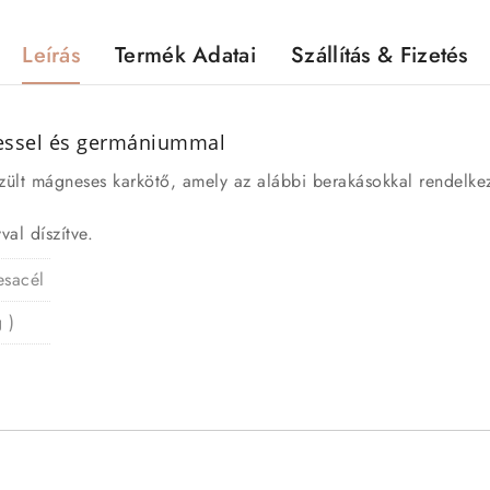
Leírás
Termék Adatai
Szállítás & Fizetés
ssel és germániummal
zült mágneses karkötő, amely az alábbi berakásokkal rendelkez
val díszítve.
esacél
 )