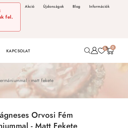
Akció
Újdonságok
Blog
Információk
z
k fel.
0
0
KAPCSOLAT
ermániummal - matt fekete
ágneses Orvosi Fém
iummal - Matt Fekete