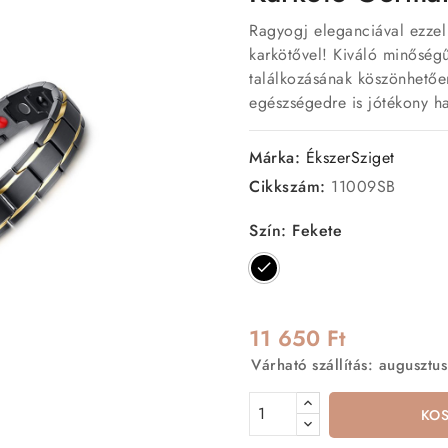
Ragyogj eleganciával ezzel
karkötővel! Kiváló minősé
találkozásának köszönhető
egészségedre is jótékony ha
Márka:
ÉkszerSziget
Cikkszám:
11009SB
Szín: Fekete
Fekete
11 650 Ft
Várható szállítás: augusztus
KO