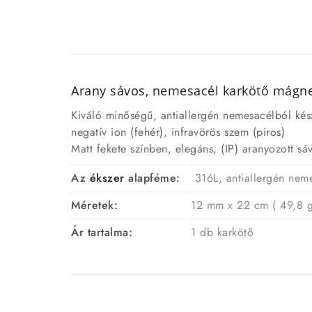
Arany sávos,
nemesacél
karkötő
mágne
Kiváló minőségű, antiallergén nemesacélból kés
negatív ion (fehér), infravörös szem (piros)
Matt fekete színben, elegáns, (IP) aranyozott sáv
Az
ékszer
alapféme:
316L, antiallergén nem
Méretek:
12 mm x 22 cm ( 49,8 g
Ár tartalma:
1 db karkötő