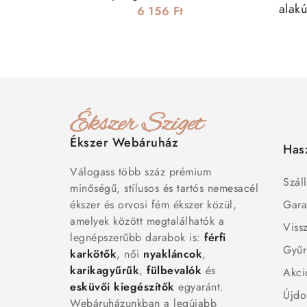
alak
6 156 Ft
Ékszer Webáruház
Has
Válogass több száz prémium
Száll
minőségű, stílusos és tartós nemesacél
ékszer és orvosi fém ékszer közül,
Gara
amelyek között megtalálhatók a
Viss
legnépszerűbb darabok is:
férfi
Gyűr
karkötők
, női
nyakláncok
,
karikagyűrűk
,
fülbevalók
és
Akci
esküvői kiegészítők
egyaránt.
Újdo
Webáruházunkban a legújabb