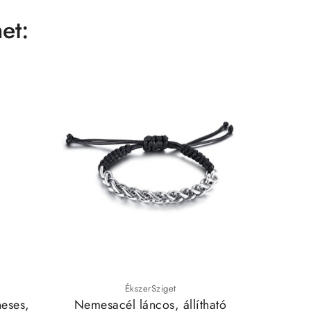
et:
-10%

ÉkszerSziget
eses,
Nemesacél láncos, állítható
Láva