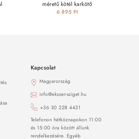
l
méretű kötél karkötő
n
6 895 Ft
Kapcsolat
Magyarország
tés
s
info@ekszer-sziget.hu
zása
+36 30 228 4431
Telefonon hétköznapokon 11:00
és 15:00 óra között állunk
rendelkezésére. Egyéb