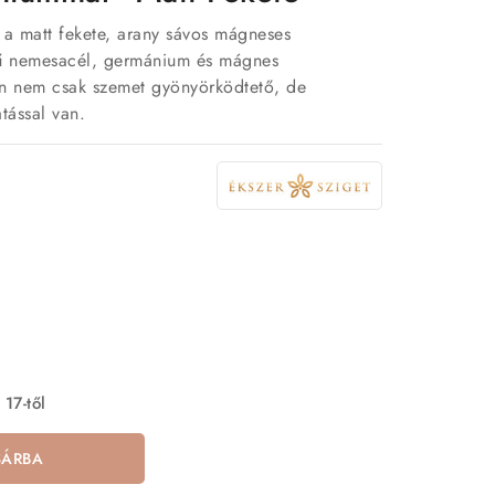
 a matt fekete, arany sávos mágneses
gű nemesacél, germánium és mágnes
en nem csak szemet gyönyörködtető, de
tással van.
 17-től
SÁRBA