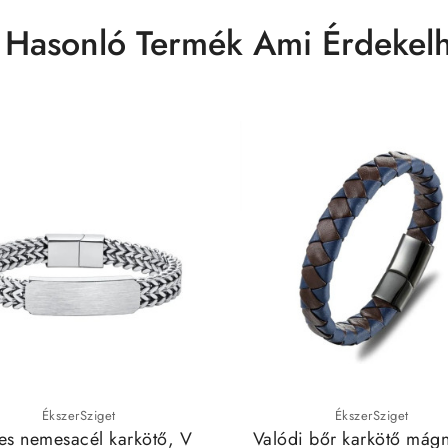
 Hasonló Termék Ami Érdekelh
ÉkszerSziget
ÉkszerSziget
es nemesacél karkötő, V
Valódi bőr karkötő mágn