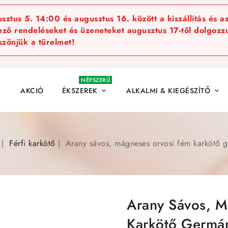
ztus 5. 14:00 és augusztus 16. között a kiszállítás és a
kező rendeléseket és üzeneteket augusztus 17-től dolgozzu
szönjük a türelmet!
NÉPSZERŰ
AKCIÓ
ÉKSZEREK
ALKALMI & KIEGÉSZÍTŐ


Férfi karkötő
Arany sávos, mágneses orvosi fém karkötő g
Arany Sávos, M
Karkötő Germán