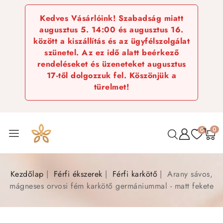
Kedves Vásárlóink! Szabadság miatt
augusztus 5. 14:00 és augusztus 16.
között a kiszállítás és az ügyfélszolgálat
szünetel. Az ez idő alatt beérkező
rendeléseket és üzeneteket augusztus
17-től dolgozzuk fel. Köszönjük a
türelmet!
0
0
Kezdőlap
Férfi ékszerek
Férfi karkötő
Arany sávos,
mágneses orvosi fém karkötő germániummal - matt fekete