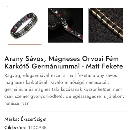
Arany Sávos, Mágneses Orvosi Fém
Karkötő Germániummal - Matt Fekete
Ragyogj eleganciával ezzel a matt fekete, arany sávos
mágneses karkötővel! Kiváló minőségű nemesacél,
germánium és mágnes találkozásának köszönhetően nem
csak szemet gyönyörködtető, de egészségedre is jótékony
hatással van.
Márka:
ÉkszerSziget
Cikkszám:
11009SB