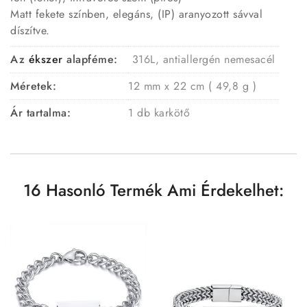
Matt fekete színben, elegáns, (IP) aranyozott sávval
díszítve.
Az
ékszer
alapféme:
316L, antiallergén nemesacél
Méretek:
12 mm x 22 cm ( 49,8 g )
Ár tartalma:
1 db karkötő
16 Hasonló Termék Ami Érdekelhet: