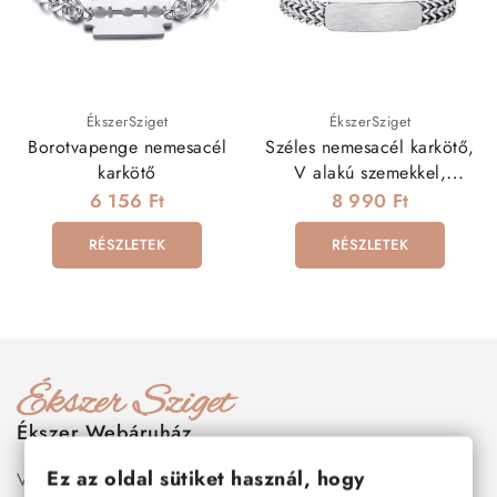
ÉkszerSziget
ÉkszerSziget
Borotvapenge nemesacél
Széles nemesacél karkötő,
karkötő
V alakú szemekkel,
gravírozható elemmel
6 156 Ft
8 990 Ft
RÉSZLETEK
RÉSZLETEK
Ékszer Webáruház
Ez az oldal sütiket használ, hogy
Válogass több száz prémium minőségű, stílusos és tartós