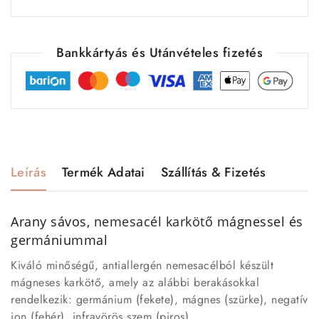
Bankkártyás és Utánvételes fizetés
Leírás
Termék Adatai
Szállítás & Fizetés
Arany sávos,
nemesacél
karkötő
mágnessel és
germániummal
Kiváló minőségű, antiallergén nemesacélból készült
mágneses karkötő, amely az alábbi berakásokkal
rendelkezik: germánium (fekete), mágnes (szürke), negatív
ion (fehér), infravörös szem (piros)