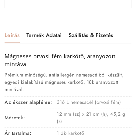
Leírás
Termék Adatai
Szállítás & Fizetés
Mágneses orvosi fém karkötő, aranyozott
mintával
Prémium minőségű, antiallergén nemesacélból készült,
egyedi kialakítású mágneses karkötő, 18k aranyozott
mintával.
Az ékszer alapféme:
316 L nemesacél (orvosi fém)
12 mm (sz) x 21 cm (h), 45,2 g
Méretek:
(s)
Ár tartalma:
1 db karkötő