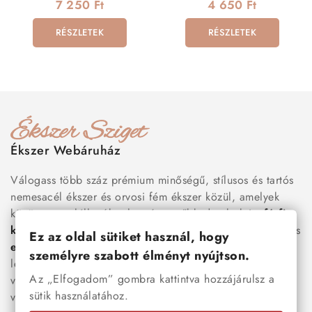
7 250 Ft
4 650 Ft
RÉSZLETEK
RÉSZLETEK
Ékszer Webáruház
Válogass több száz prémium minőségű, stílusos és tartós
nemesacél ékszer és orvosi fém ékszer közül, amelyek
között megtalálhatók a legnépszerűbb darabok is:
férfi
karkötők
, női
nyakláncok
,
karikagyűrűk
,
fülbevalók
és
Ez az oldal sütiket használ, hogy
esküvői kiegészítők
egyaránt. Webáruházunkban a
személyre szabott élményt nyújtson.
legújabb trendeket követő, mégis időtálló ékszerek közül
Az „Elfogadom” gombra kattintva hozzájárulsz a
választhatsz – legyen szó ajándékról, mindennapi
sütik használatához.
viseletről vagy különleges alkalmakról.