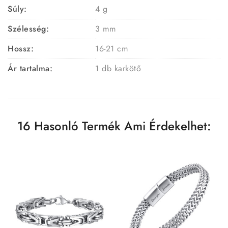
Súly:
4 g
Szélesség:
3 mm
Hossz:
16-21 cm
Ár tartalma:
1 db karkötő
16 Hasonló Termék Ami Érdekelhet: