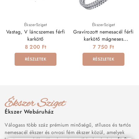
ÉkszerSziget
ÉkszerSziget
Vastag, V láncszemes férfi
Gravírozott nemesacél férfi
karkötő
karkötő mágneses
kapoccsal (21 cm)
8 200 Ft
7 750 Ft
RÉSZLETEK
RÉSZLETEK
Ékszer Webáruház
Válogass több száz prémium minőségű, stílusos és tartós
nemesacél ékszer és orvosi fém ékszer közül, amelyek