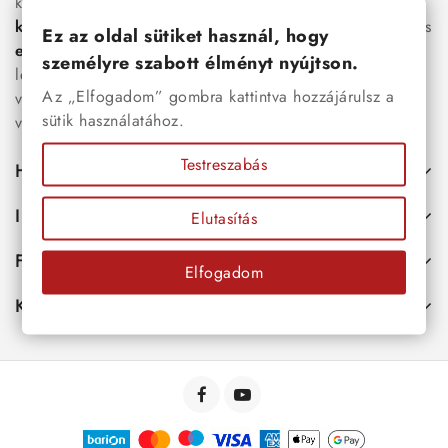
között megtalálhatók a legnépszerűbb darabok is:
férfi
karkötők
, női
nyakláncok
,
karikagyűrűk
,
fülbevalók
és
Ez az oldal sütiket használ, hogy
esküvői kiegészítők
egyaránt. Webáruházunkban a
személyre szabott élményt nyújtson.
legújabb trendeket követő, mégis időtálló ékszerek közül
Az „Elfogadom” gombra kattintva hozzájárulsz a
választhatsz – legyen szó ajándékról, mindennapi
sütik használatához.
viseletről vagy különleges alkalmakról.
Testreszabás
Hasznos
Információk
Elutasítás
Fiókod
Elfogadom
Kapcsolat