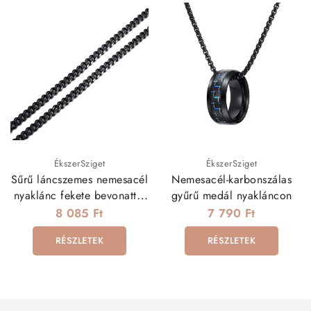
ÉkszerSziget
ÉkszerSziget
Sűrű láncszemes nemesacél
Nemesacél-karbonszálas
nyaklánc fekete bevonattal
gyűrű medál nyakláncon
(60 cm - 5 mm)
8 085 Ft
7 790 Ft
RÉSZLETEK
RÉSZLETEK