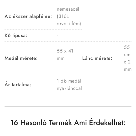
nemesacél
Az ékszer alapféme:
(316L
orvosi fém)
Kő típusa:
-
55
55 x 41
cm
Medál mérete:
mm
Lánc mérete:
x 2
mm
1 db medál
Ár tartalma:
nyaklánccal
16 Hasonló Termék Ami Érdekelhet: