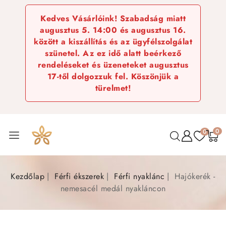
Kedves Vásárlóink! Szabadság miatt
augusztus 5. 14:00 és augusztus 16.
között a kiszállítás és az ügyfélszolgálat
szünetel. Az ez idő alatt beérkező
rendeléseket és üzeneteket augusztus
17-től dolgozzuk fel. Köszönjük a
türelmet!
0
0
Kezdőlap
Férfi ékszerek
Férfi nyaklánc
Hajókerék -
nemesacél medál nyakláncon