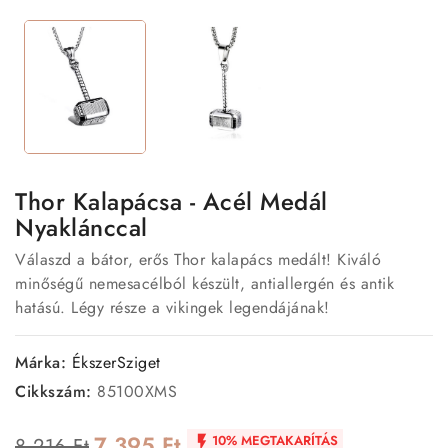
Thor Kalapácsa - Acél Medál
Nyaklánccal
Válaszd a bátor, erős Thor kalapács medált! Kiváló
minőségű nemesacélból készült, antiallergén és antik
hatású. Légy része a vikingek legendájának!
Márka:
ÉkszerSziget
Cikkszám:
85100XMS
7 395 Ft
10% MEGTAKARÍTÁS
8 216 Ft
