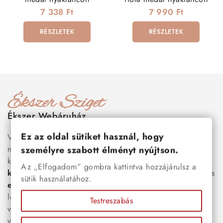
7 338 Ft
7 990 Ft
RÉSZLETEK
RÉSZLETEK
Ékszer Webáruház
Ez az oldal sütiket használ, hogy
Válogass több száz prémium minőségű, stílusos és tartós
nemesacél ékszer és orvosi fém ékszer közül, amelyek
személyre szabott élményt nyújtson.
között megtalálhatók a legnépszerűbb darabok is:
férfi
Az „Elfogadom” gombra kattintva hozzájárulsz a
karkötők
, női
nyakláncok
,
karikagyűrűk
,
fülbevalók
és
sütik használatához.
esküvői kiegészítők
egyaránt. Webáruházunkban a
legújabb trendeket követő, mégis időtálló ékszerek közül
Testreszabás
választhatsz – legyen szó ajándékról, mindennapi
viseletről vagy különleges alkalmakról.