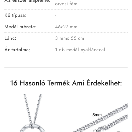
Az ékszer alapféme:
orvosi fém
Kő típusa:
-
Medál mérete:
46x27 mm
Lánc:
3 mmx 55 cm
Ár tartalma:
1 db medál nyaklánccal
16 Hasonló Termék Ami Érdekelhet: