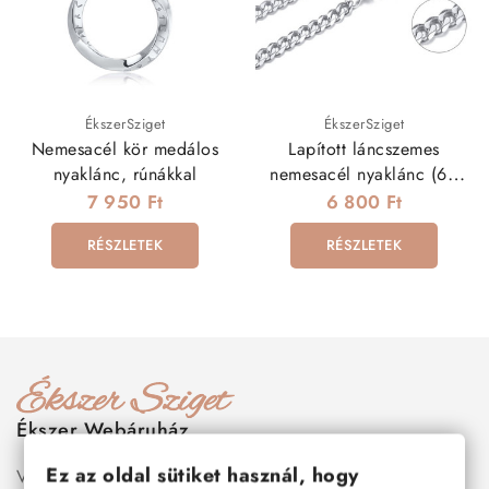
ÉkszerSziget
ÉkszerSziget
Nemesacél kör medálos
Lapított láncszemes
nyaklánc, rúnákkal
nemesacél nyaklánc (60
cm - 5 mm)
7 950 Ft
6 800 Ft
RÉSZLETEK
RÉSZLETEK
Ékszer Webáruház
Ez az oldal sütiket használ, hogy
Válogass több száz prémium minőségű, stílusos és tartós