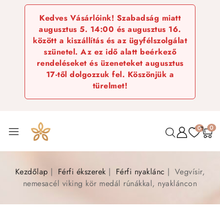
Kedves Vásárlóink! Szabadság miatt
augusztus 5. 14:00 és augusztus 16.
között a kiszállítás és az ügyfélszolgálat
szünetel. Az ez idő alatt beérkező
rendeléseket és üzeneteket augusztus
17-től dolgozzuk fel. Köszönjük a
türelmet!
0
0
Kezdőlap
Férfi ékszerek
Férfi nyaklánc
Vegvísir,
nemesacél viking kör medál rúnákkal, nyakláncon