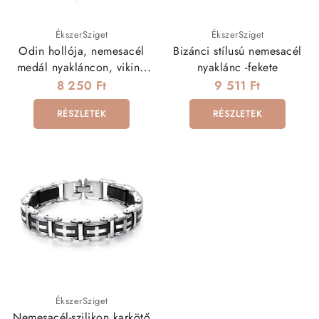
ÉkszerSziget
ÉkszerSziget
Odin hollója, nemesacél
Bizánci stílusú nemesacél
medál nyakláncon, viking
nyaklánc -fekete
szimbólummal
8 250 Ft
9 511 Ft
RÉSZLETEK
RÉSZLETEK
ÉkszerSziget
Nemesacél-szilikon karkötő