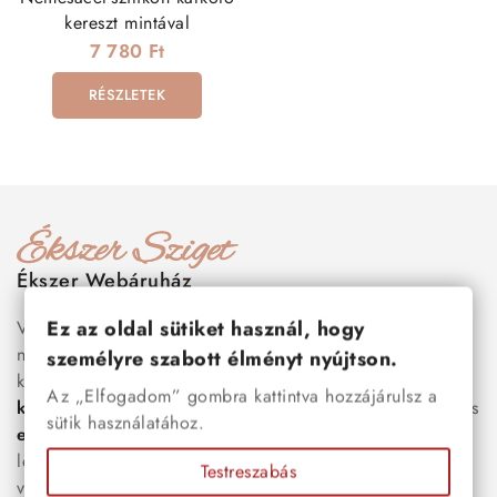
kereszt mintával
7 780 Ft
RÉSZLETEK
Ékszer Webáruház
Ez az oldal sütiket használ, hogy
Válogass több száz prémium minőségű, stílusos és tartós
nemesacél ékszer és orvosi fém ékszer közül, amelyek
személyre szabott élményt nyújtson.
között megtalálhatók a legnépszerűbb darabok is:
férfi
Az „Elfogadom” gombra kattintva hozzájárulsz a
karkötők
, női
nyakláncok
,
karikagyűrűk
,
fülbevalók
és
sütik használatához.
esküvői kiegészítők
egyaránt. Webáruházunkban a
legújabb trendeket követő, mégis időtálló ékszerek közül
Testreszabás
választhatsz – legyen szó ajándékról, mindennapi