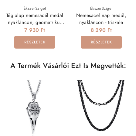
ÉkszerSziget
ÉkszerSziget
Téglalap nemesacél medál
Nemesacél nap medál,
nyakláncon, geometrikus
nyakláncon - triskele
mintával
7 930 Ft
8 290 Ft
RÉSZLETEK
RÉSZLETEK
A Termék Vásárlói Ezt Is Megvették: