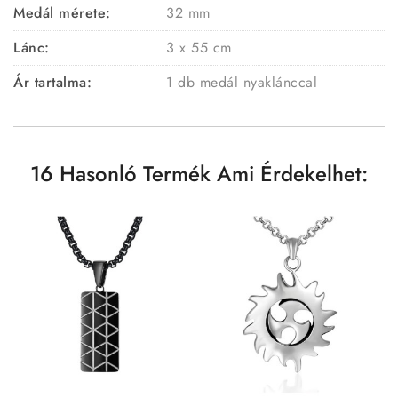
Medál mérete:
32 mm
Lánc:
3 x 55 cm
Ár tartalma:
1 db medál nyaklánccal
16 Hasonló Termék Ami Érdekelhet: