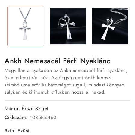
Ankh Nemesacél Férfi Nyaklánc
Megvillan a nyakadon az Ankh nemesacél férfi nyaklánc,
és mindenki rád néz. Az óegyiptomi Ankh kereszt
szimbóluma erőt és bátorságot sugall, mindezt könnyed
súlyban és kifinomult stílusban hozza el neked.
Márka:
ÉkszerSziget
Cikkszám:
4085N6460
Szín: Ezüst