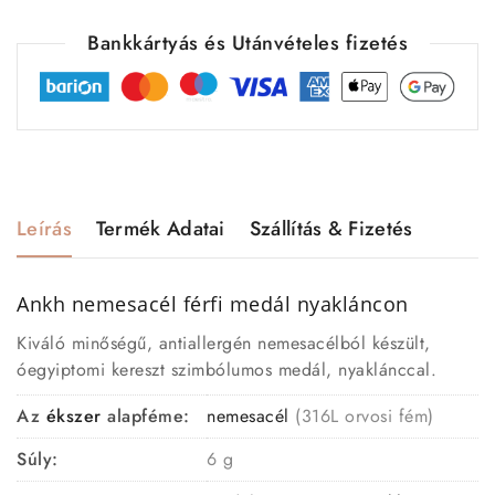
Bankkártyás és Utánvételes fizetés
Leírás
Termék Adatai
Szállítás & Fizetés
Ankh nemesacél férfi medál nyakláncon
Kiváló minőségű, antiallergén nemesacélból készült,
óegyiptomi kereszt szimbólumos medál, nyaklánccal.
Az
ékszer
alapféme:
nemesacél
(316L orvosi fém)
Súly:
6 g