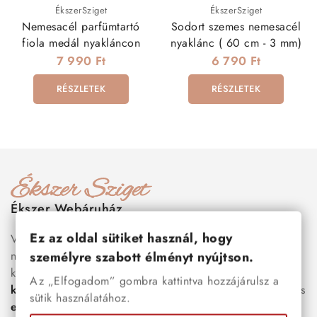
ÉkszerSziget
ÉkszerSziget
Nemesacél parfümtartó
Sodort szemes nemesacél
fiola medál nyakláncon
nyaklánc ( 60 cm - 3 mm)
7 990 Ft
6 790 Ft
RÉSZLETEK
RÉSZLETEK
Ékszer Webáruház
Ez az oldal sütiket használ, hogy
Válogass több száz prémium minőségű, stílusos és tartós
nemesacél ékszer és orvosi fém ékszer közül, amelyek
személyre szabott élményt nyújtson.
között megtalálhatók a legnépszerűbb darabok is:
férfi
Az „Elfogadom” gombra kattintva hozzájárulsz a
karkötők
, női
nyakláncok
,
karikagyűrűk
,
fülbevalók
és
sütik használatához.
esküvői kiegészítők
egyaránt. Webáruházunkban a