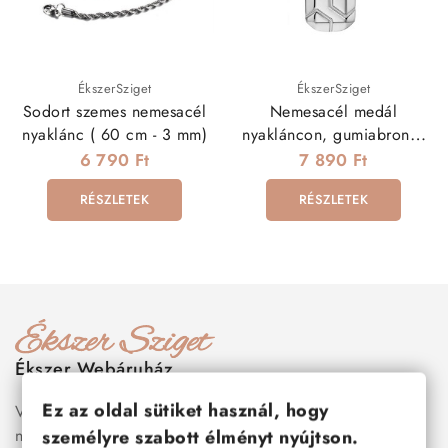
ÉkszerSziget
ÉkszerSziget
Sodort szemes nemesacél
Nemesacél medál
nyaklánc ( 60 cm - 3 mm)
nyakláncon, gumiabroncs
mintázattal
6 790 Ft
7 890 Ft
RÉSZLETEK
RÉSZLETEK
Ékszer Webáruház
Ez az oldal sütiket használ, hogy
Válogass több száz prémium minőségű, stílusos és tartós
nemesacél ékszer és orvosi fém ékszer közül, amelyek
személyre szabott élményt nyújtson.