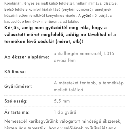
Kombinált, fényes és matt külső felülettel, hullám mintával díszítve.
Belső felülete komfort kialakítású (enyhén domború) amelynek
köszönhetően rendkívül kényelmes viselet. A
gyűrű
női párját a
kapcsolódó termékek menüpont alatt találod.
Kérjük, amíg nem győződtél meg róla, hogy a
választott méret megfelelő, addig ne távolítsd el a
terméken lévő cédulát (méret, stb)!
antiallergén nemesacél, L316
Az
ékszer
alapféme:
orvosi fém
Kő típusa:
-
A méreteket fentebb, a termékkép
Gyűrűméret:
mellett találod
Szélesség:
5,5 mm
Ár tartalma:
1 db gyűrű
Nemesacél karikagyűrűink válogatott minőségű ékszerek,
hiszen úgy terveztük, hogy viselőjének gyűrűsujját egy