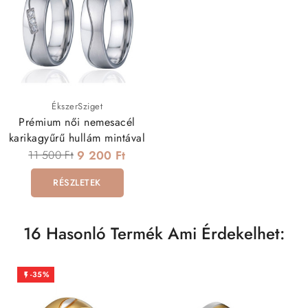
ÉkszerSziget
Prémium női nemesacél
karikagyűrű hullám mintával
11 500 Ft
9 200 Ft
RÉSZLETEK
16 Hasonló Termék Ami Érdekelhet:
-35%
