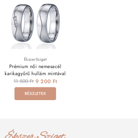
ÉkszerSziget
Prémium női nemesacél
karikagyűrű hullám mintával
11 500 Ft
9 200 Ft
RÉSZLETEK