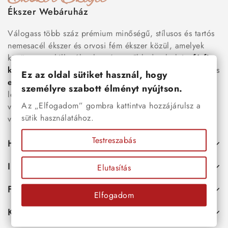
Ékszer Webáruház
Válogass több száz prémium minőségű, stílusos és tartós
nemesacél ékszer és orvosi fém ékszer közül, amelyek
között megtalálhatók a legnépszerűbb darabok is:
férfi
karkötők
, női
nyakláncok
,
karikagyűrűk
,
fülbevalók
és
Ez az oldal sütiket használ, hogy
esküvői kiegészítők
egyaránt. Webáruházunkban a
személyre szabott élményt nyújtson.
legújabb trendeket követő, mégis időtálló ékszerek közül
Az „Elfogadom” gombra kattintva hozzájárulsz a
választhatsz – legyen szó ajándékról, mindennapi
sütik használatához.
viseletről vagy különleges alkalmakról.
Testreszabás
Hasznos
Információk
Elutasítás
Fiókod
Elfogadom
Kapcsolat