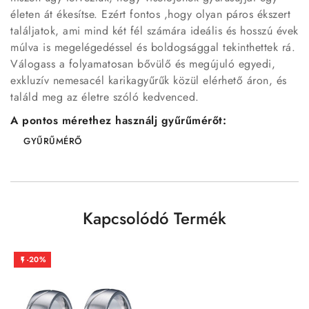
életen át ékesítse. Ezért fontos ,hogy olyan páros ékszert
találjatok, ami mind két fél számára ideális és hosszú évek
múlva is megelégedéssel és boldogsággal tekinthettek rá.
Válogass a folyamatosan bővülő és megújuló egyedi,
exkluzív nemesacél karikagyűrűk közül elérhető áron, és
találd meg az életre szóló kedvenced.
A pontos mérethez használj gyűrűmérőt:
GYŰRŰMÉRŐ
Kapcsolódó Termék
-20%
