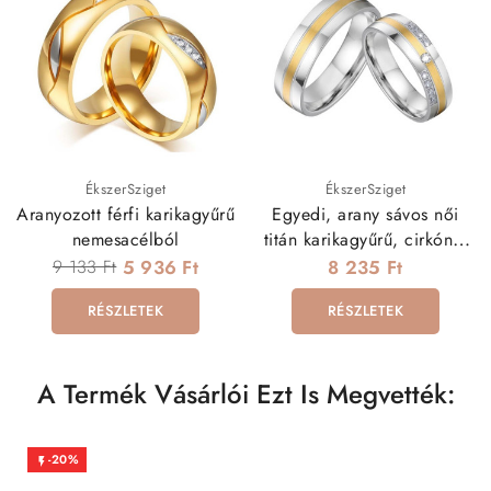
ÉkszerSziget
ÉkszerSziget
Aranyozott férfi karikagyűrű
Egyedi, arany sávos női
nemesacélból
titán karikagyűrű, cirkónia
kövekkel
9 133 Ft
5 936 Ft
8 235 Ft
RÉSZLETEK
RÉSZLETEK
A Termék Vásárlói Ezt Is Megvették:
-20%
