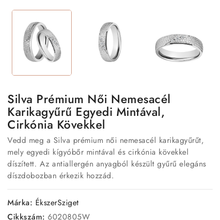
Silva Prémium Női Nemesacél
Karikagyűrű Egyedi Mintával,
Cirkónia Kövekkel
Vedd meg a Silva prémium női nemesacél karikagyűrűt,
mely egyedi kígyóbőr mintával és cirkónia kövekkel
díszített. Az antiallergén anyagból készült gyűrű elegáns
díszdobozban érkezik hozzád.
Márka:
ÉkszerSziget
Cikkszám:
6020805W