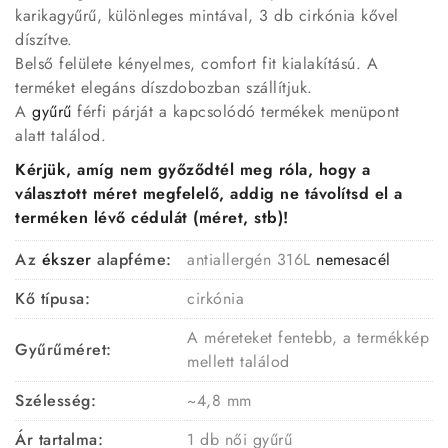
karikagyűrű, különleges mintával, 3 db cirkónia kővel
díszítve.
Belső felülete kényelmes, comfort fit kialakítású. A
terméket elegáns díszdobozban szállítjuk.
A
gyűrű
férfi párját a kapcsolódó termékek menüpont
alatt találod.
Kérjük, amíg nem győződtél meg róla, hogy a
választott méret megfelelő, addig ne távolítsd el a
terméken lévő cédulát (méret, stb)!
Az
ékszer
alapféme:
antiallergén 316L
nemesacél
Kő típusa:
cirkónia
A méreteket fentebb, a termékkép
Gyűrűméret:
mellett találod
Szélesség:
~4,8 mm
Ár tartalma:
1 db női gyűrű