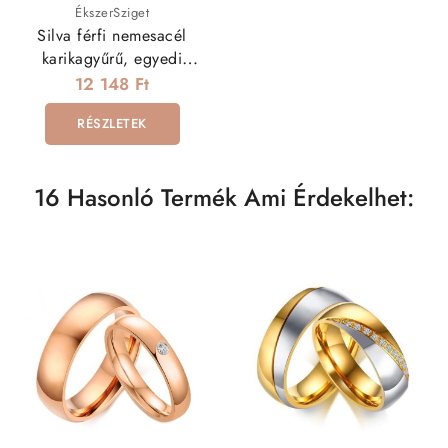
ÉkszerSziget
Silva férfi nemesacél
karikagyűrű, egyedi
mintával
12 148 Ft
RÉSZLETEK
16 Hasonló Termék Ami Érdekelhet: