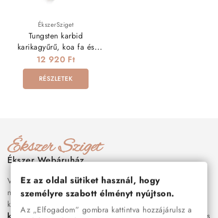
ÉkszerSziget
Tungsten karbid
karikagyűrű, koa fa és
abalone kagyló berakással
12 920 Ft
RÉSZLETEK
Ékszer Webáruház
Ez az oldal sütiket használ, hogy
Válogass több száz prémium minőségű, stílusos és tartós
nemesacél ékszer és orvosi fém ékszer közül, amelyek
személyre szabott élményt nyújtson.
között megtalálhatók a legnépszerűbb darabok is:
férfi
Az „Elfogadom” gombra kattintva hozzájárulsz a
karkötők
, női
nyakláncok
,
karikagyűrűk
,
fülbevalók
és