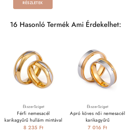
RÉSZLETEK
16 Hasonló Termék Ami Érdekelhet:
ÉkszerSziget
ÉkszerSziget
Férfi nemesacél
Apró köves női nemesacél
karikagyűrű hullám mintával
karikagyűrű
8 235 Ft
7 016 Ft