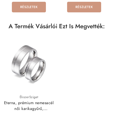
RÉSZLETEK
RÉSZLETEK
A Termék Vásárlói Ezt Is Megvették:
ÉkszerSziget
Eterna, prémium nemesacél
női karikagyűrű,