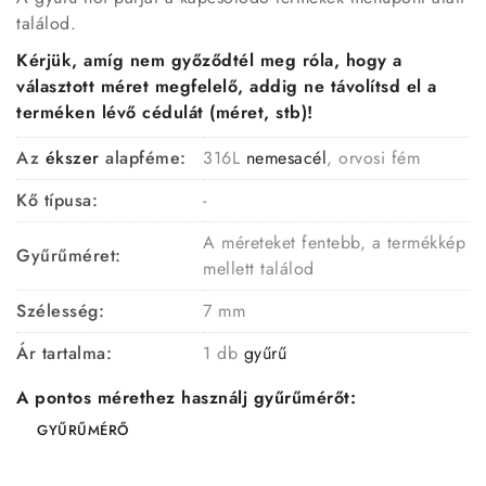
találod.
Kérjük, amíg nem győződtél meg róla, hogy a
választott méret megfelelő, addig ne távolítsd el a
terméken lévő cédulát (méret, stb)!
Az
ékszer
alapféme:
316L
nemesacél
, orvosi fém
Kő típusa:
-
A méreteket fentebb, a termékkép
Gyűrűméret:
mellett találod
Szélesség:
7 mm
Ár tartalma:
1 db
gyűrű
A pontos mérethez használj gyűrűmérőt:
GYŰRŰMÉRŐ