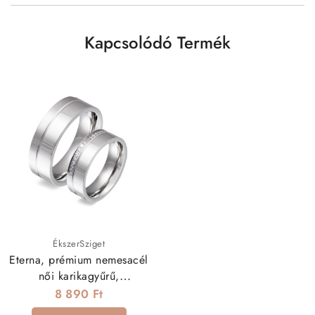
Kapcsolódó Termék
ÉkszerSziget
Eterna, prémium nemesacél
női karikagyűrű,
kristályokkal
8 890 Ft