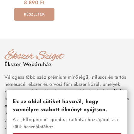
kristályokkal
8 890 Ft
RÉSZLETEK
Ékszer Webáruház
Válogass több száz prémium minőségű, stílusos és tartós
nemesacél ékszer és orvosi fém ékszer közül, amelyek
között megtalálhatók a legnépszerűbb darabok is:
férfi
karkötők
, női
nyakláncok
,
karikagyűrűk
,
fülbevalók
és
Ez az oldal sütiket használ, hogy
esküvői kiegészítők
egyaránt. Webáruházunkban a
személyre szabott élményt nyújtson.
legújabb trendeket követő, mégis időtálló ékszerek közül
Az „Elfogadom” gombra kattintva hozzájárulsz a
választhatsz – legyen szó ajándékról, mindennapi
sütik használatához.
viseletről vagy különleges alkalmakról.