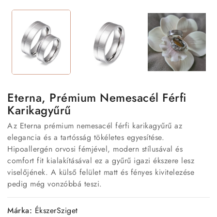
Eterna, Prémium Nemesacél Férfi
Karikagyűrű
Az Eterna prémium nemesacél férfi karikagyűrű az
elegancia és a tartósság tökéletes egyesítése.
Hipoallergén orvosi fémjével, modern stílusával és
comfort fit kialakításával ez a gyűrű igazi ékszere lesz
viselőjének. A külső felület matt és fényes kivitelezése
pedig még vonzóbbá teszi.
Márka:
ÉkszerSziget