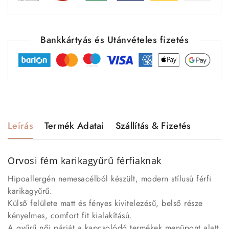
Bankkártyás és Utánvételes fizetés
Leírás
Termék Adatai
Szállítás & Fizetés
Orvosi fém karikagyűrű férfiaknak
Hipoallergén nemesacélból készült, modern stílusú férfi
karikagyűrű.
Külső felülete matt és fényes kivitelezésű, belső része
kényelmes, comfort fit kialakítású.
A gyűrű női párját a kapcsolódó termékek menüpont alatt